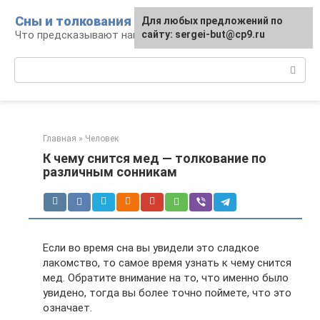
Перейти
Сны и толкования
Для любых предложений по
к
Что предсказывают нам наши сны
сайту: sergei-but@cp9.ru
контенту
Поиск:
Главная
»
Человек
К чему снится мед — толкование по
различным сонникам
Если во время сна вы увидели это сладкое
лакомство, то самое время узнать к чему снится
мед. Обратите внимание на то, что именно было
увидено, тогда вы более точно поймете, что это
означает.