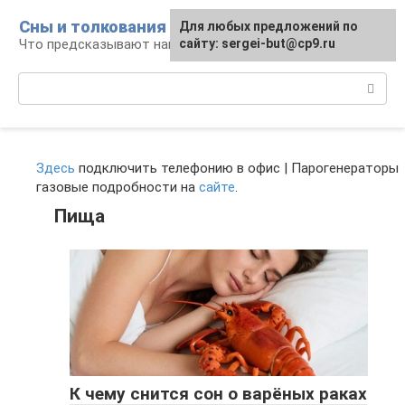
Перейти
Сны и толкования
Для любых предложений по
к
Что предсказывают нам наши сны
сайту: sergei-but@cp9.ru
контенту
Поиск:
Здесь
подключить телефонию в офис | Парогенераторы
газовые подробности на
сайте
.
Пища
К чему снится сон о варёных раках