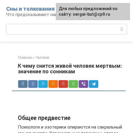
Перейти
Сны и толкования
Для любых предложений по
к
Что предсказывают нам наши сны
сайту: sergei-but@cp9.ru
контенту
Поиск:
Главная
»
Человек
К чему снится живой человек мертвым:
значение по сонникам
Общее предвестие
Психологи и эзотерики опираются на сакральный