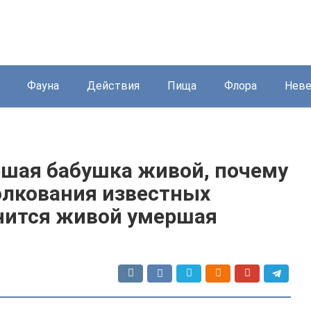
Фауна
Действия
Пища
Флора
Нев
ршая бабушка живой, почему
олкования известных
снится живой умершая