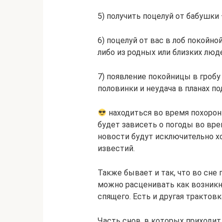
5) получить поцелуй от бабушки 
6) поцелуй от вас в лоб покойн
либо из родных или близких люд
7) появление покойницы в гробу
половинки и неудача в планах п
находиться во время похорон
будет зависеть о погоды во врем
новости будут исключительно х
известий.
Также бывает и так, что во сне
можно расценивать как возник
спящего. Есть и другая трактов
Часть снов, в которых приходи