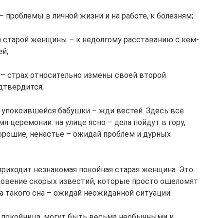
– проблемы в личной жизни и на работе, к болезням;
ой старой женщины – к недолгому расставанию с кем-
ей;
 – страх относительно измены своей второй
одтвердится;
 упокоившейся бабушки – жди вестей. Здесь все
я церемонии: на улице ясно – дела пойдут в гору,
орошие, ненастье – ожидай проблем и дурных
 приходит незнакомая покойная старая женщина. Это
новение скорых известий, которые просто ошеломят
ка такого сна – ожидай неожиданной ситуации.
т покойница, могут быть весьма необычными и