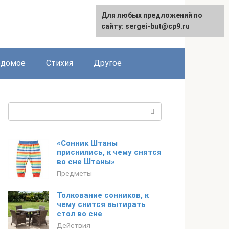
Для любых предложений по
сайту: sergei-but@cp9.ru
едомое
Стихия
Другое
Поиск:
«Сонник Штаны
приснились, к чему снятся
во сне Штаны»
Предметы
Толкование сонников, к
чему снится вытирать
стол во сне
Действия