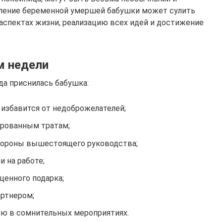
явление беременной умершей бабушки может сулить
аспектах жизни, реализацию всех идей и достижение
м недели
гда приснилась бабушка:
 избавится от недоброжелателей;
ированным тратам;
стороны вышестоящего руководства;
и на работе;
ценного подарка;
артнером;
ию в сомнительных мероприятиях.