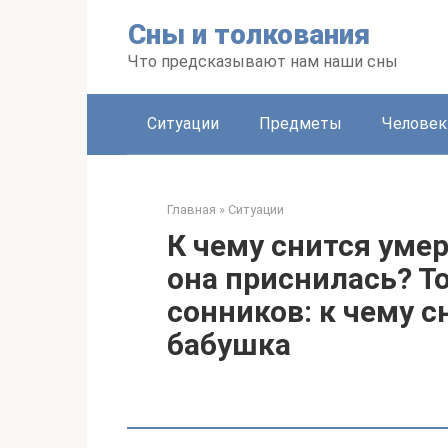
Перейти
Сны и толкования
к
контенту
Что предсказывают нам наши сны
Ситуации
Предметы
Человек
Главная
»
Ситуации
К чему снится уме
она приснилась? Т
сонников: к чему 
бабушка