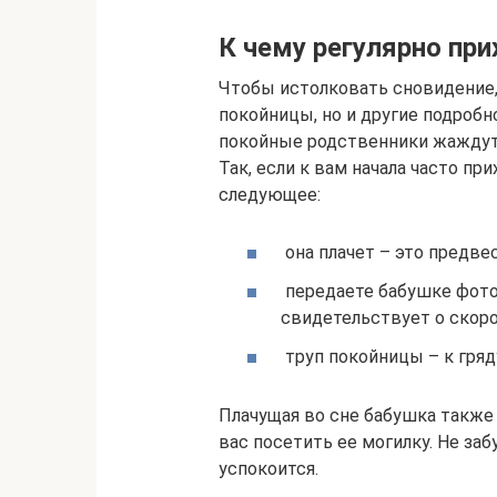
К чему регулярно при
Чтобы истолковать сновидение,
покойницы, но и другие подробно
покойные родственники жаждут 
Так, если к вам начала часто пр
следующее:
она плачет – это предве
передаете бабушке фотог
свидетельствует о скоро
труп покойницы – к гря
Плачущая во сне бабушка также м
вас посетить ее могилку. Не заб
успокоится.