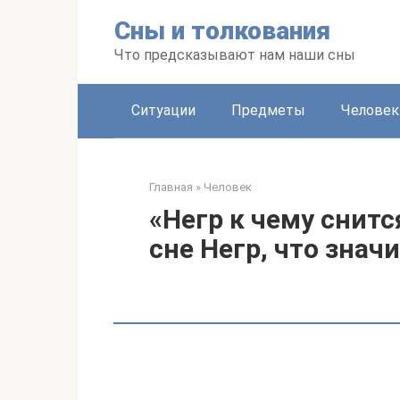
Перейти
Сны и толкования
к
контенту
Что предсказывают нам наши сны
Ситуации
Предметы
Человек
Главная
»
Человек
«Негр к чему снитс
сне Негр, что знач