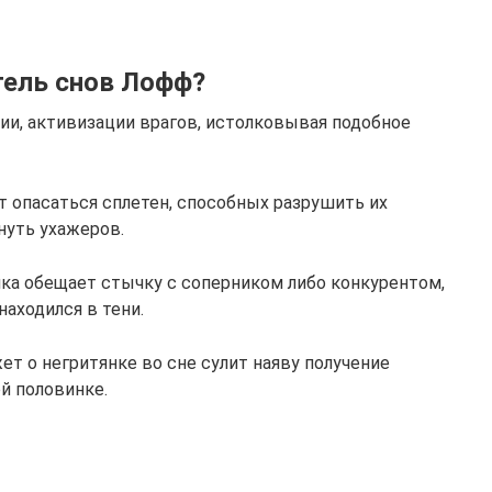
тель снов Лофф?
ии, активизации врагов, истолковывая подобное
опасаться сплетен, способных разрушить их
нуть ухажеров.
а обещает стычку с соперником либо конкурентом,
аходился в тени.
 о негритянке во сне сулит наяву получение
й половинке.