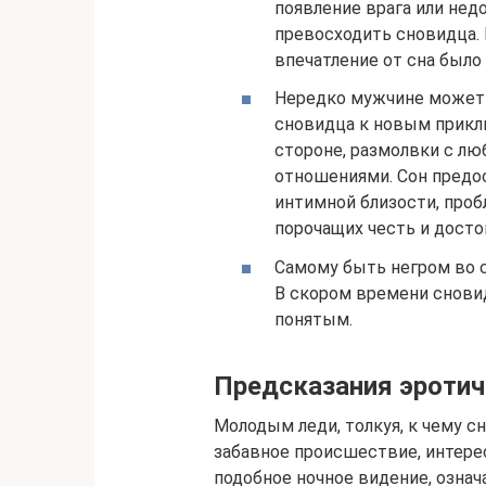
появление врага или нед
превосходить сновидца. 
впечатление от сна был
Нередко мужчине может 
сновидца к новым приклю
стороне, размолвки с л
отношениями. Сон предо
интимной близости, проб
порочащих честь и досто
Самому быть негром во 
В скором времени снови
понятым.
Предсказания эротич
Молодым леди, толкуя, к чему с
забавное происшествие, интере
подобное ночное видение, означ