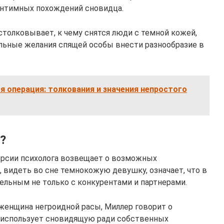
интимных похождений сновидца.
столковывает, к чему снятся люди с темной кожей,
ельные желания спящей особы внести разнообразие в
ся операция: толкования и значения непростого
?
ерсии психолога возвещает о возможных
 видеть во сне темнокожую девушку, означает, что в
ельным не только с конкурентами и партнерами.
 женщина негроидной расы, Миллер говорит о
 использует сновидящую ради собственных