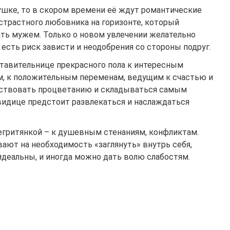
ушке, то в скором времени её ждут романтические
страстного любовника на горизонте, который
ть мужем. Только о новом увлечении желательно
 есть риск зависти и неодобрения со стороны подруг.
ставительнице прекрасного пола к интересным
, к положительным переменам, ведущим к счастью и
обствовать процветанию и складываться самым
видице предстоит развлекаться и наслаждаться
егритянкой – к душевным стенаниям, конфликтам.
ают на необходимость «заглянуть» внутрь себя,
 идеальны, и иногда можно дать волю слабостям.