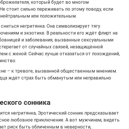
оброжелателя, который будет во многом
Не стоит сильно переживать по этому поводу, если
о нейтральным или положительным.
сниться негритянка. Она символизирует тягу
чениям и экзотике. В реальности его ждёт флирт на
юбовницей и заболевания, вызванные сексуальными
стерегает от случайных связей, незащищённой
лем с женой. Сейчас лучше отказаться от похождений,
инство.
сне – к тревоге, вызванной общественным мнением.
дца ждёт страх быть обманутым или неправильно
еского сонника
нится негритянка, Эротический сонник предсказывает
сное любовное приключение. А вот мужчинам, видеть
ает риск быть обличенным в неверности,