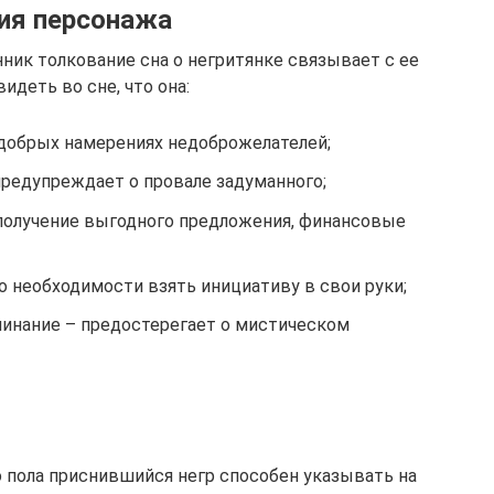
ия персонажа
к толкование сна о негритянке связывает с ее
идеть во сне, что она:
едобрых намерениях недоброжелателей;
предупреждает о провале задуманного;
 получение выгодного предложения, финансовые
о необходимости взять инициативу в свои руки;
линание – предостерегает о мистическом
 пола приснившийся негр способен указывать на