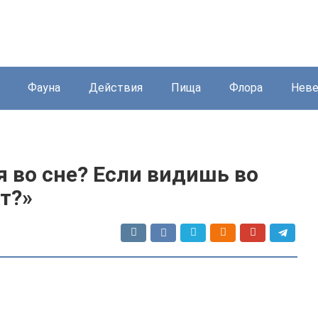
Фауна
Действия
Пища
Флора
Нев
я во сне? Если видишь во
ит?»