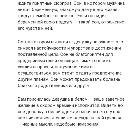
ждите приятный сюрприз. Сон, в котором мужчина
видит беременную, знакомую даму в его жизни
грядут семейные перемены. Если он видит
беременной свою подругу — такой сон, отражение
его чувств к ней.
Сон, в котором вы видите девушку на руках — это
символ настойчивости и упорства в достижении
поставленной цели. Сон не благоприятен для
предпринимателей он вещает им, что все их
усилия напрасны, задуманное ими не
осуществиться, вам стоит отдать предпочтение
другим планам. Сон может предсказать болезнь
близкого родственника или друга.
Вам приснилась девушка в белом — ваше заветное
желание в скором времени исполнится. Видеть во
сне девочку в белой одежде означает, что у вас
чистые помыслы, если же одежда на ней грязная
— черные мысли, недобрые намерения.