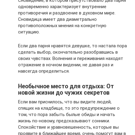
Сновидение, в котором присутствовало два парня
одновременно характеризует внутренние
противоречия и раздвоение в духовном мире.
Сновидица имеет два диаметрально
противоположных мнения на конкретную
ситуацию.
Если два парня нравятся девушке, то настала пора
сделать выбор, окончательно разобравшись в
своих чувствах. Волнения и переживания находят
отражение в ночном видении, не давая раз и
навсегда определиться.
Необычное место для отдыха: От
новой жизни до чужих секретов
Если вам приснилось, что вы видите людей,
спящих на кладбище, то это предупреждение о
том, что пора забыть былые обиды и начать
жизнь по-новому, предсказывают сонники.
Спокойствие и уравновешенность, которые вы
проявите в ближайшее время, очень помогут вам в