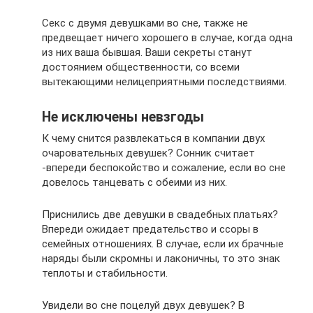
Секс с двумя девушками во сне, также не
предвещает ничего хорошего в случае, когда одна
из них ваша бывшая. Ваши секреты станут
достоянием общественности, со всеми
вытекающими нелицеприятными последствиями.
Не исключены невзгоды
К чему снится развлекаться в компании двух
очаровательных девушек? Сонник считает
-впереди беспокойство и сожаление, если во сне
довелось танцевать с обеими из них.
Приснились две девушки в свадебных платьях?
Впереди ожидает предательство и ссоры в
семейных отношениях. В случае, если их брачные
наряды были скромны и лаконичны, то это знак
теплоты и стабильности.
Увидели во сне поцелуй двух девушек? В