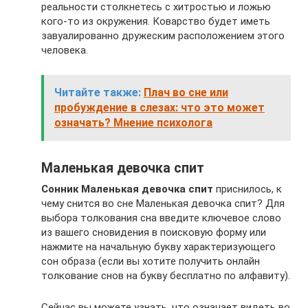
реальности столкнетесь с хитростью и ложью
кого-то из окружения. Коварство будет иметь
завуалированно дружеским расположением этого
человека.
Читайте также:
Плач во сне или
пробуждение в слезах: что это может
означать? Мнение психолога
Маленькая девочка спит
Сонник Маленькая девочка спит
приснилось, к
чему снится во сне Маленькая девочка спит? Для
выбора толкования сна введите ключевое слово
из вашего сновидения в поисковую форму или
нажмите на начальную букву характеризующего
сон образа (если вы хотите получить онлайн
толкование снов на букву бесплатно по алфавиту).
Сейчас вы можете узнать, что означает видеть во