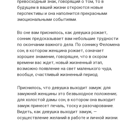
превосходный знак, говорящий о том, то в
будущем в вашей жизни откроются новые
перспективы и она наполнится прекрасными
эмоциональными событиями.
Во сне вам приснилось, как девушка рожает,
сонник предсказывает вам небольшие трудности
по окончании важного дела. По соннику Феломена
сон, в котором женщина рожает, означает
хорошее знамение, говорящее, что в скором
времени вас ждет, новый жизненный этап,
возможно появление на свет маленького чуда,
вообще, счастливый жизненный период.
Приснилось, что девушка выходит замуж: для
замужней женщины это безвыходное положение;
для холостой дамы сон, в котором она выходит
замуж принесет печаль, тоску и разочарование.
Видеть, как девушка выходит замуж, —
осуществление желаний в работе и личной жизни.