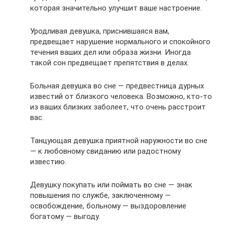
которая значительно улучшит ваше настроение.
Уродливая девушка, приснившаяся вам,
предвещает нарушение нормального и спокойного
течения ваших дел или образа жизни. Иногда
такой сон предвещает препятствия в делах.
Больная девушка во сне — предвестница дурных
известий от близкого человека. Возможно, кто-то
из ваших близких заболеет, что очень расстроит
вас.
Танцующая девушка приятной наружности во сне
— к любовному свиданию или радостному
известию.
Девушку покупать или поймать во сне — знак
повышения по службе, заключенному —
освобождение, больному — выздоровление
богатому — выгоду.