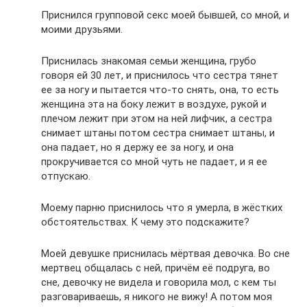
Приснился групповой секс моей бывшей, со мной, и
моими друзьями.
Приснилась знакомая семьи женщина, грубо
говоря ей 30 лет, и приснилось что сестра тянет
ее за ногу и пытается что-то снять, она, то есть
женщина эта на боку лежит в воздухе, рукой и
плечом лежит при этом на ней лифчик, а сестра
снимает штаны потом сестра снимает штаны, и
она падает, но я держу ее за ногу, и она
прокручивается со мной чуть не падает, и я ее
отпускаю.
Моему парню приснилось что я умерла, в жёстких
обстоятельствах. К чему это подскажите?
Моей девушке приснилась мёртвая девочка. Во сне
мертвец общалась с ней, причём её подруга, во
сне, девочку не видела и говорила мол, с кем ты
разговариваешь, я никого не вижу! А потом моя