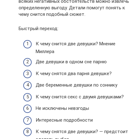
всяких негативных обстоятельств можно извлечь
определенную выгоду. Детали помогут понять к
чему снится подобный сюжет.
Быстрый переход:
К чему снится две девушки? Мнение
Миллера
Две девушки в одном сне парню
К чему снятся два парня девушке?
Две беременные девушки по соннику
К чему снится секс с двумя девушками?
Не исключены невзгоды
Интересные подробности
К чему снятся две девушки? — предстоит