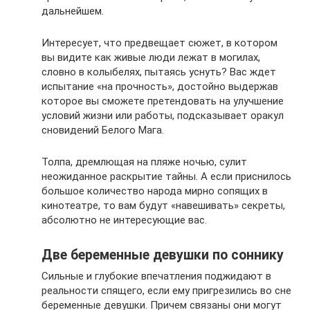
дальнейшем.
Интересует, что предвещает сюжет, в котором
вы видите как живые люди лежат в могилах,
словно в колыбелях, пытаясь уснуть? Вас ждет
испытание «на прочность», достойно выдержав
которое вы сможете претендовать на улучшение
условий жизни или работы, подсказывает оракул
сновидений Белого Мага.
Толпа, дремлющая на пляже ночью, сулит
неожиданное раскрытие тайны. А если приснилось
большое количество народа мирно сопящих в
кинотеатре, то вам будут «навешивать» секреты,
абсолютно не интересующие вас.
Две беременные девушки по соннику
Сильные и глубокие впечатления поджидают в
реальности спящего, если ему пригрезились во сне
беременные девушки. Причем связаны они могут