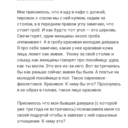
Мне приснилось, что я иду в кафе с дочкой,
пирожок с соком мы с ней купили, сидим за
столом, а в переднем правом углу замечаю, что
стоит гроб. И как будто тот угол — это церковь.
Свечи горят, одни женщины около гроба
оплакивают. А в гробу красивая молодая девушка.
Я про себя замечаю, какая у нее красивая кожа
лица, лежит как живая… Ухожу за свой столик и
слышу, как женщины говорят про покойницу: дура,
как ты могла. Это все из-за него. Вот встречалась
бы как раньше сейчас живая бы была. А платье на
молодой покойнице в пол. Такое сиреневое-
фиолетовое. Красивое. К чему бы это? Проснулась
и ее образ в голове, такое лицо красивое.
Приснилось что моя бывшая девушка (с которой
уже три года не встречаюсь) познакомила меня со
своей подругой чтобы я завязал с ней серьезные
отношения. К чему это?