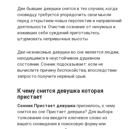
Две бывшие девушки снятся в тех случаях, когда
сновидцу требуется упорядочить свои мысли
перед открытием новых перспектив и направлений
деятельности. Очистив сознание от ненужных и
изживших себя суждений приготовьтесь
штурмовать непривычные высоты.
Две незнакомые девушки во сне является людям,
находящимся в неустойчивом душевном
состоянии. Сонник подсказывает: если не
вычислите причину беспокойства, впоследствии
запросто получите нервный срыв.
К чему снится девушка которая
пристает
Сонник Пристает девушка
приснилось, к чему
снится во сне Пристает девушка? Для выбора
толкования сна введите ключевое слово из
вашего сновидения в поисковую форму или