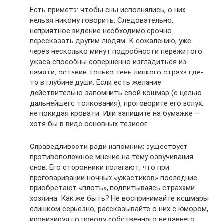
Есть примета: чтобы сны исполнялись, о них
нельзя никому говорить. Следовательно,
неприятное видение необходимо срочно
пересказать другим людям. К сожалению, уже
через несколько минут подробности пережитого
ужаса способны совершенно изгладиться из
памяти, оставив только тень липкого страха где-
то в глубине души. Если есть желание
действительно запомнить свой кошмар (с целью
дальнейшего толкования), проговорите его вслух,
не покидая кровати. Или запишите на бумажке –
хотя бы в виде основных тезисов.
Справедливости ради напомним: существует
противоположное мнение на тему озвучивания
снов. Его сторонники полагают, что при
проговаривании ночных «ужастиков» последние
приобретают «плоть», подпитываясь страхами
хозяина. Как же быть? Не воспринимайте кошмары
слишком серьезно, рассказывайте о них с юмором,
иронизируя по поводу собственного недавнего