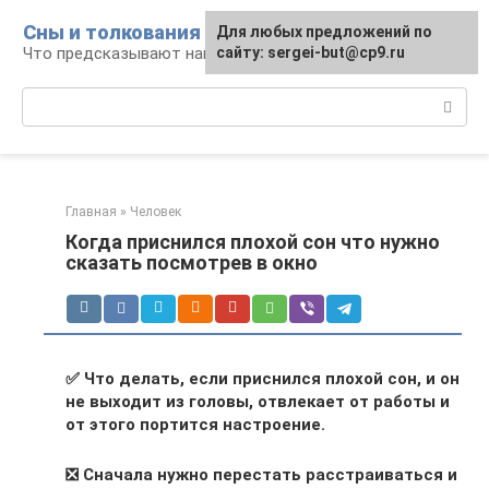
Перейти
Сны и толкования
Для любых предложений по
к
Что предсказывают нам наши сны
сайту: sergei-but@cp9.ru
контенту
Поиск:
Главная
»
Человек
Когда приснился плохой сон что нужно
сказать посмотрев в окно
✅ Что делать, если приснился плохой сон, и он
не выходит из головы, отвлекает от работы и
от этого портится настроение.
❎ Сначала нужно перестать расстраиваться и