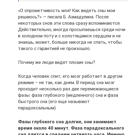
«О опрометчивость моя! Как видеть сны мои
решаюсь?» — писала Б. Ахмадулина. После
некоторых снов эти слова сразу вспоминаются.
Действительно, иногда просыпаешься среди ночи
в холодном поту и с колотящимся сердцем и не
знаешь, может, больше никогда не спать, чтобы
такого с гарантией не произошло.
Почему же люди видят плохие сны?
Когда человек спит, его мозг работает в другом
режиме – не так, как днем. В период сна мозг
проходит несколько раз две перемежающиеся
фазы: фаза глубокого (медленного) сна и фаза
быстрого сна (его еще называют
парадоксальным).
Фазы глубокого сна долгие, они занимают
время около 40 минут. Фаза парадоксального
сна длится в среднем четверть часа. Именно