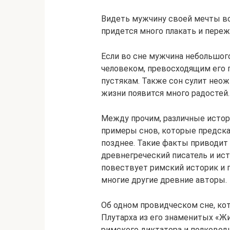
Видеть мужчину своей мечты во
придется много плакать и переж
Если во сне мужчина небольшого
человеком, превосходящим его п
пустякам. Также сон сулит нео
жизни появится много радостей.
Между прочим, различные исто
примеры снов, которые предск
позднее. Такие факты приводит
древнегреческий писатель и истор
повествует римский историк и пи
многие другие древние авторы.
Об одном провидческом сне, ко
Плутарха из его знаменитых «Жи
римского диктатора и полководц