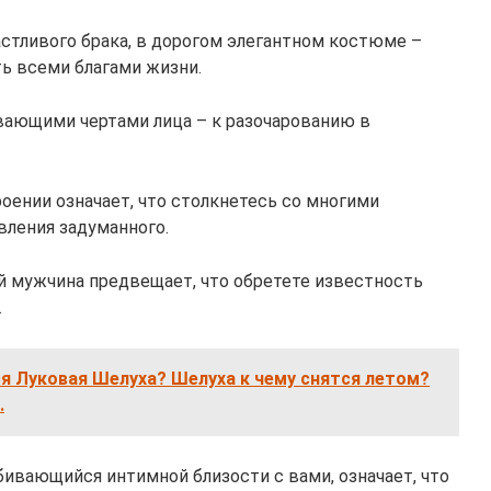
астливого брака, в дорогом элегантном костюме –
ь всеми благами жизни.
вающими чертами лица – к разочарованию в
оении означает, что столкнетесь со многими
вления задуманного.
 мужчина предвещает, что обретете известность
.
ся Луковая Шелуха? Шелуха к чему снятся летом?
.
бивающийся интимной близости с вами, означает, что