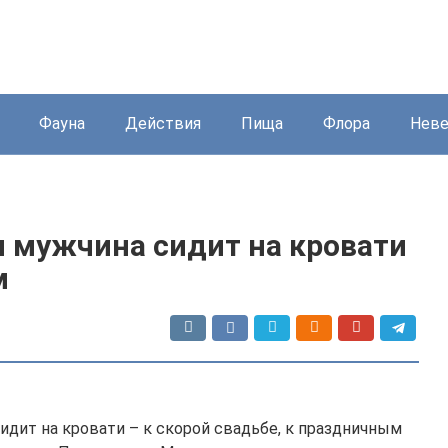
Фауна
Действия
Пища
Флора
Нев
ли мужчина сидит на кровати
м
идит на кровати – к скорой свадьбе, к праздничным