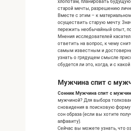
хлопотам, планировать будущую
старой мечты, разрешению личн
Вместе с этим – к материально
осуществить старую мечту. Знач
пережить необычайный опыт, по
Мнения исследователей касател
ответить на вопрос, к чему снит
самым известным и достоверны
узнать о грядущем смысле прис
сбудется ли это, когда, и с како
Мужчина спит с муж
Сонник Мужчина спит с мужчи
мужчиной? Для выбора толкован
сновидения в поисковую форму 
сон образа (если вы хотите полу
алфавиту).
Сейчас вы можете узнать, что о