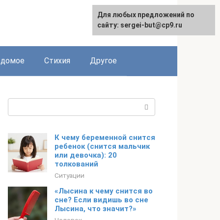
Для любых предложений по
сайту: sergei-but@cp9.ru
едомое
Стихия
Другое
Поиск:
К чему беременной снится
ребенок (снится мальчик
или девочка): 20
толкований
Ситуации
«Лысина к чему снится во
сне? Если видишь во сне
Лысина, что значит?»