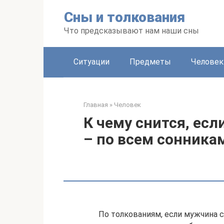
Перейти
Сны и толкования
к
контенту
Что предсказывают нам наши сны
Ситуации
Предметы
Человек
Главная
»
Человек
К чему снится, ес
– по всем сонника
По толкованиям, если мужчина с