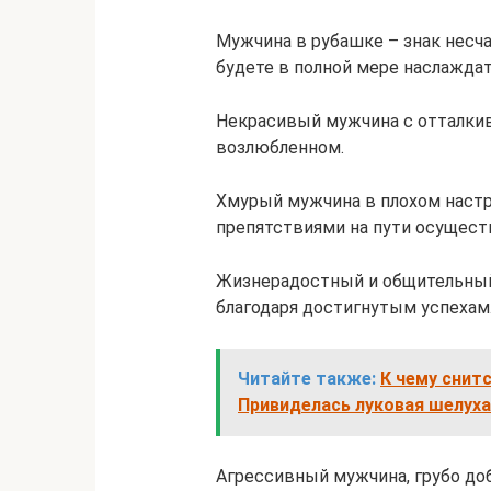
Мужчина в рубашке – знак несч
будете в полной мере наслаждат
Некрасивый мужчина с отталки
возлюбленном.
Хмурый мужчина в плохом настр
препятствиями на пути осущест
Жизнерадостный и общительный
благодаря достигнутым успехам
Читайте также:
К чему снит
Привиделась луковая шелуха
Агрессивный мужчина, грубо до