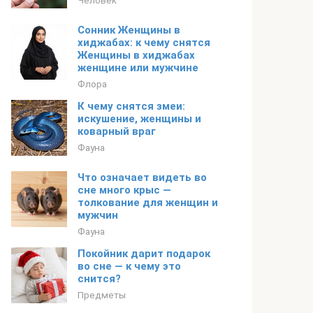
Человек
Сонник Женщины в
хиджабах: к чему снятся
Женщины в хиджабах
женщине или мужчине
Флора
К чему снятся змеи:
искушение, женщины и
коварный враг
Фауна
Что означает видеть во
сне много крыс —
толкование для женщин и
мужчин
Фауна
Покойник дарит подарок
во сне — к чему это
снится?
Предметы