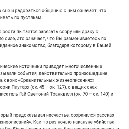
 сне и радоваться общению с ним означает, что
ивать по пустякам.
 роста пытается завязать ссору или драку с
о силе, это означает, что Вы размениваетесь по
жиданное знакомство, благодаря которому в Вашей
рические источники приводят многочисленные
азывали события, действительно произошедшие
 в своих «Сравнительных жизнеописаниях»
ик Плутарх (ок. 45 – ок. 127), о вещих снах
сатель Гай Светоний Транквилл (ок. 70 – ок. 140) и
торый предсказывал несчастье, сохранился рассказ
знеописаний». Как-то раз ночью накануне убийства
а Гая Юлия Цезаря, его жена Кальпурния проснулась в