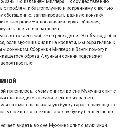
 жизнь. По изданиям Миллера – к осуществлению
ых проблем, к благополучию и искреннему счастью.
му обогащению, запланировать важную покупку,
ительно реже – к пополнению круга общения,
лучать новые впечатления.
ьно этого сна неизбежно расходятся. Чтобы подробно
ся, если мужчина сидит на кровати, мы обратились к
м сонникам. Сборники Миллера и Ванги помогут
нившегося образа. А лунный сонник подскажет,
й вероятностью.
чиной
ной
приснилось, к чему снится во сне Мужчина спит с
ия сна введите ключевое слово из вашего
или нажмите на начальную букву характеризующего
чить онлайн толкование снов на букву бесплатно по
значает видеть во сне Мужчина спит с мужчиной,