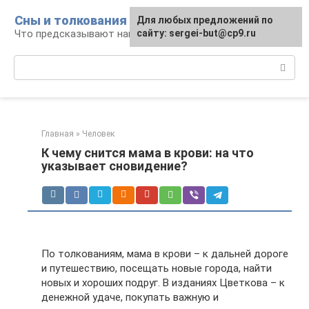
Перейти
Сны и толкования
Для любых предложений по
к
Что предсказывают нам наши сны
сайту: sergei-but@cp9.ru
контенту
Поиск:
Главная
»
Человек
К чему снится мама в крови: на что
указывает сновидение?
По толкованиям, мама в крови – к дальней дороге
и путешествию, посещать новые города, найти
новых и хороших подруг. В изданиях Цветкова – к
денежной удаче, покупать важную и