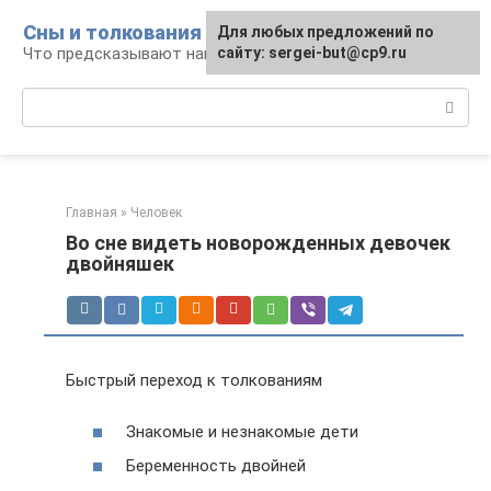
Перейти
Сны и толкования
Для любых предложений по
к
Что предсказывают нам наши сны
сайту: sergei-but@cp9.ru
контенту
Поиск:
Главная
»
Человек
Во сне видеть новорожденных девочек
двойняшек
Быстрый переход к толкованиям
Знакомые и незнакомые дети
Беременность двойней