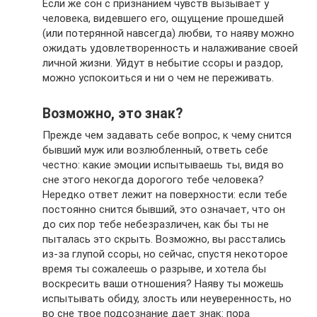
Если же сон с признанием чувств вызывает у
человека, видевшего его, ощущение прошедшей
(или потерянной навсегда) любви, то наяву можно
ожидать удовлетворенность и налаживание своей
личной жизни. Уйдут в небытие ссоры и раздор,
можно успокоиться и ни о чем не переживать.
Возможно, это знак?
Прежде чем задавать себе вопрос, к чему снится
бывший муж или возлюбленный, ответь себе
честно: какие эмоции испытываешь ты, видя во
сне этого некогда дорогого тебе человека?
Нередко ответ лежит на поверхности: если тебе
постоянно снится бывший, это означает, что он
до сих пор тебе небезразличен, как бы ты не
пыталась это скрыть. Возможно, вы расстались
из-за глупой ссоры, но сейчас, спустя некоторое
время ты сожалеешь о разрыве, и хотела бы
воскресить ваши отношения? Наяву ты можешь
испытывать обиду, злость или неуверенность, но
во сне твое подсознание дает знак: пора