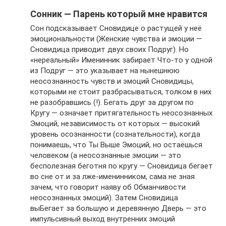
Сонник — Парень который мне нравится
Сон подсказывает Сновидице о растущей у неё
эмоциональности (Женские чувства и эмоции —
Сновидица приводит двух своих Подруг). Но
«нереальный» Именинник забирает Что-то у одной
из Подруг — это указывает на нынешнюю
неосознанность чувств и эмоций Сновидицы,
которыми не стоит разбрасываться, толком в них
не разобравшись (!). Бегать друг за другом по
Кругу — означает притягательность неосознанных
Эмоций, независимость от которых — высокий
уровень осознанности (сознательности), когда
понимаешь, что Ты Выше Эмоций, но остаёшься
человеком (а неосознанные эмоции — это
бесполезная беготня по кругу — Сновидица бегает
во сне от и за лже-именинником, сама не зная
зачем, что говорит наяву об Обманчивости
неосознанных эмоций). Затем Сновидица
выБегает за большую и деревянную Дверь — это
импульсивный выход внутренних эмоций