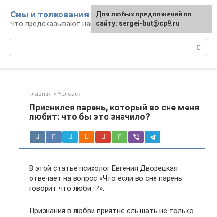
Перейти
Сны и толкования
Для любых предложений по
к
Что предсказывают нам наши сны
сайту: sergei-but@cp9.ru
контенту
Поиск:
Главная
»
Человек
Приснился парень, который во сне меня
любит: что бы это значило?
В этой статье психолог Евгения Дворецкая
отвечает на вопрос «Что если во сне парень
говорит что любит?».
Признания в любви приятно слышать не только