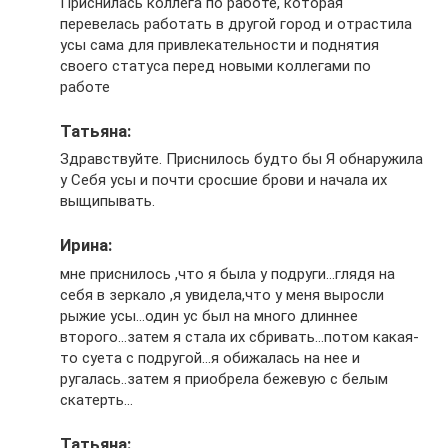
Приснилась коллега по работе, которая
перевелась работать в другой город и отрастила
усы сама для привлекательности и поднятия
своего статуса перед новыми коллегами по
работе
Татьяна:
Здравствуйте. Приснилось будто бы Я обнаружила
у Себя усы и почти сросшие брови и начала их
выщипывать.
Ирина:
мне приснилось ,что я была у подруги…глядя на
себя в зеркало ,я увидела,что у меня выросли
рыжие усы…один ус был на много длиннее
второго…затем я стала их сбривать…потом какая-
то суета с подругой…я обижалась на нее и
ругалась..затем я приобрела бежевую с белым
скатерть…
Татьяна: