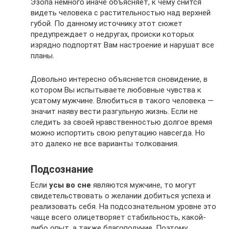
Эзопа немного иначе объясняет, к чему снится
видеть человека с растительностью над верхней
губой. По данному источнику этот сюжет
предупреждает о недругах, происки которых
изрядно подпортят Вам настроение и нарушат все
планы.
Довольно интересно объясняется сновидение, в
котором Вы испытываете любовные чувства к
усатому мужчине. Влюбиться в такого человека —
значит наяву вести разгульную жизнь. Если не
следить за своей нравственностью долгое время
можно испортить свою репутацию навсегда. Но
это далеко не все варианты толкования.
Подсознание
Если
усы во сне
являются мужчине, то могут
свидетельствовать о желании добиться успеха и
реализовать себя. На подсознательном уровне это
чаще всего олицетворяет стабильность, какой-
либо опыт, а также благополучие. Поэтому