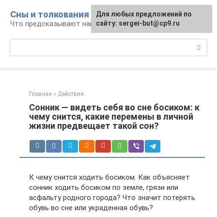
Перейти
Сны и толкования
Для любых предложений по
к
Что предсказывают нам наши сны
сайту: sergei-but@cp9.ru
контенту
Поиск:
Главная
»
Действия
Сонник — видеть себя во сне босиком: к
чему снится, какие перемены в личной
жизни предвещает такой сон?
К чему снится ходить босиком. Как объясняет
сонник ходить босиком по земле, грязи или
асфальту родного города? Что значит потерять
обувь во сне или украденная обувь?