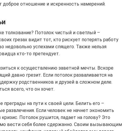
т доброе отношение и искренность намерений.
ьи
ке толкование? Потолок чистый и светлый –
своих грезах видит тот, кто рискует потерять работу
во недовольно успехами спящего. Также нельзя
овидца кто-то претендует.
лизиться к осуществлению заветной мечты. Вскоре
ящий давно грезит. Если потолок разваливается на
поддержку родственников и друзей в сложном деле.
ся всего, что он хочет.
 преграды на пути к своей цели. Белить его –
е развлечения. Если человек не начнет экономить
 кризис. Потолок рушится, падает на голову? Это
димо вести себя более сдержанно. Своим вызывающим