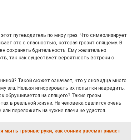
в этот путеводитель по миру грез. Что символизирует
ывает это с опасностью, которая грозит спящему. В
н сохранять бдительность. Ему желательно
тв, так как существует вероятность встречи с
ниной? Такой сюжет означает, что у сновидца много
у зла. Нельзя игнорировать их попытки навредить,
ок обрушивается на спящего? Такие грезы
ах в реальной жизни. На человека свалится очень
 или переложить на чужие плечи не удастся.
ся мыть грязные руки, как сонник рассматривает