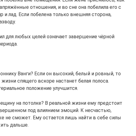
напряжённые отношения, и во сне она побелила его с
р и лад. Если побелена только внешняя сторона,
азводу.
лил для любых целей означает завершение чёрной
периода.
оннику Ванги? Если он высокий, белый и ровный, то
 жизни спящего вскоре настанет белая полоса.
териальное положение улучшится.
рещину на потолке? В реальной жизни ему предстоит
овершенном под влиянием эмоций. К несчастью,
е не сможет. Ему остается лишь найти в себе силы
жить дальше.