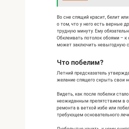
Во сне спящий красит, белит и
о том, что у него есть верные д
трудную минуту. Ему обязатель
Обклеивать потолок обоями – к
может заключить невыгодную с
Что побелим?
Летний предсказатель утвержда
желание спящего скрыть свои н
Видеть, как после побелки стало
неожиданным препятствием в о
ремонта в ветхой избе или побе
требующем основательного лече
Любопытно узнать, к чему снитс