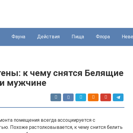
Фауна
Действия
Пища
Флора
Нев
ены: к чему снятся Белящие
и мужчине
монта помещения всегда ассоциируется с
тью. Похоже растолковывается, к чему снится белить