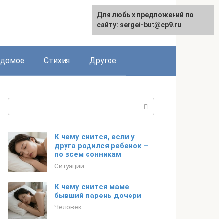
Для любых предложений по
сайту: sergei-but@cp9.ru
едомое
Стихия
Другое
Поиск:
К чему снится, если у
друга родился ребенок –
по всем сонникам
Ситуации
К чему снится маме
бывший парень дочери
Человек