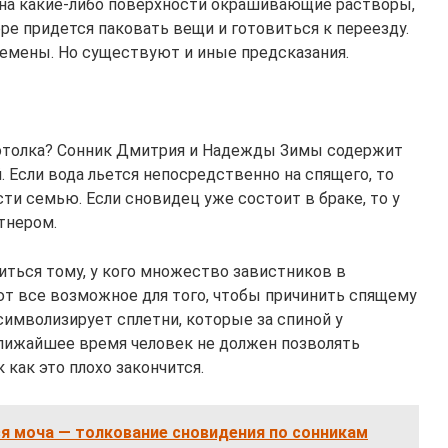
и на какие-либо поверхности окрашивающие растворы,
оре придется паковать вещи и готовиться к переезду.
емены. Но существуют и иные предсказания.
 потолка? Сонник Дмитрия и Надежды Зимы содержит
 Если вода льется непосредственно на спящего, то
сти семью. Если сновидец уже состоит в браке, то у
тнером.
ться тому, у кого множество завистников в
ют все возможное для того, чтобы причинить спящему
символизирует сплетни, которые за спиной у
ближайшее время человек не должен позволять
 как это плохо закончится.
ся моча — толкование сновидения по сонникам