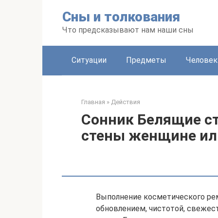
Перейти
Сны и толкования
к
контенту
Что предсказывают нам наши сны
Ситуации
Предметы
Человек
Главная
»
Действия
Сонник Белящие ст
стены женщине ил
Выполнение косметического ре
обновлением, чистотой, свежес