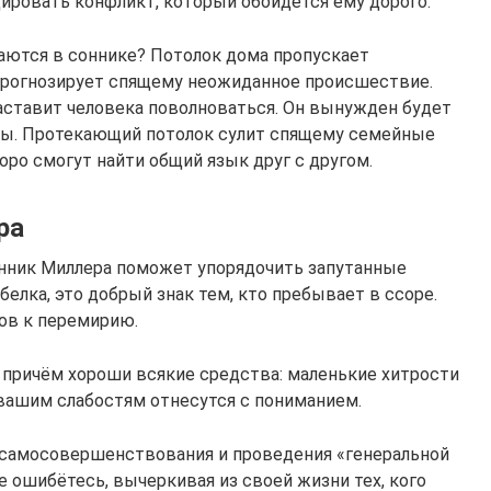
ировать конфликт, который обойдется ему дорого.
ются в соннике? Потолок дома пропускает
рогнозирует спящему неожиданное происшествие.
аставит человека поволноваться. Он вынужден будет
ты. Протекающий потолок сулит спящему семейные
ро смогут найти общий язык друг с другом.
ра
сонник Миллера поможет упорядочить запутанные
белка, это добрый знак тем, кто пребывает в ссоре.
ов к перемирию.
причём хороши всякие средства: маленькие хитрости
 вашим слабостям отнесутся с пониманием.
 самосовершенствования и проведения «генеральной
не ошибётесь, вычеркивая из своей жизни тех, кого