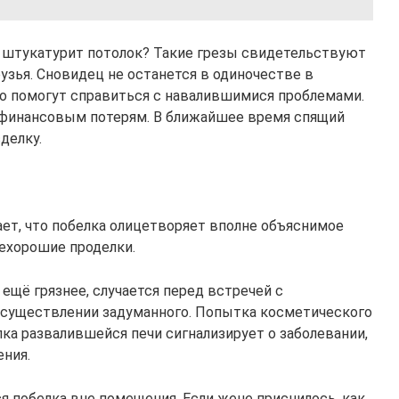
ли штукатурит потолок? Такие грезы свидетельствуют
рузья. Сновидец не останется в одиночестве в
но помогут справиться с навалившимися проблемами.
 финансовым потерям. В ближайшее время спящий
делку.
ет, что побелка олицетворяет вполне объяснимое
ехорошие проделки.
 ещё грязнее, случается перед встречей с
существлении задуманного. Попытка косметического
лка развалившейся печи сигнализирует о заболевании,
ния.
я побелка вне помещения. Если жене приснилось, как