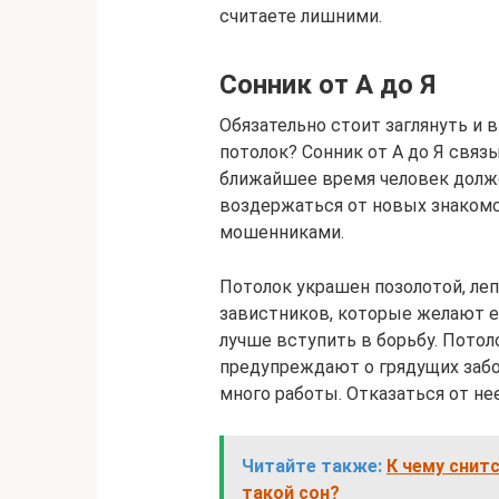
считаете лишними.
Сонник от А до Я
Обязательно стоит заглянуть и 
потолок? Сонник от А до Я связ
ближайшее время человек долже
воздержаться от новых знакомс
мошенниками.
Потолок украшен позолотой, леп
завистников, которые желают ем
лучше вступить в борьбу. Потол
предупреждают о грядущих забот
много работы. Отказаться от нее
Читайте также:
К чему снит
такой сон?