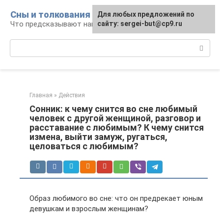
Перейти
Сны и толкования
Для любых предложений по
к
Что предсказывают нам наши сны
сайту: sergei-but@cp9.ru
контенту
Поиск:
Главная
»
Действия
Сонник: к чему снится во сне любимый
человек с другой женщиной, разговор и
расставание с любимым? К чему снится
измена, выйти замуж, ругаться,
целоваться с любимым?
Образ любимого во сне: что он предрекает юным
девушкам и взрослым женщинам?