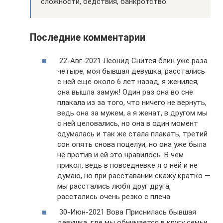
сложности, бедствия, банкротство.
Последние комментарии
22-Авг-2021 Леонид Снится блин уже раза
четыре, моя бывшая девушка, расстались
с ней ещё около 6 лет назад, я женился,
она вышла замуж! Один раз она во сне
плакала из за того, что ничего не вернуть,
ведь она за мужем, а я женат, в другом мы
с ней целовались, но она в один момент
одумалась и так же стала плакать, третий
сон опять снова поцелуи, но она уже была
не против и ей это нравилось. В чем
прикол, ведь в повседневке я о ней и не
думаю, но при расставании скажу кратко —
мы расстались любя друг друга,
расстались очень резко с плеча.
30-Июн-2021 Вова Приснилась бывшая
девушка, где мы обнимается в кругу семьи