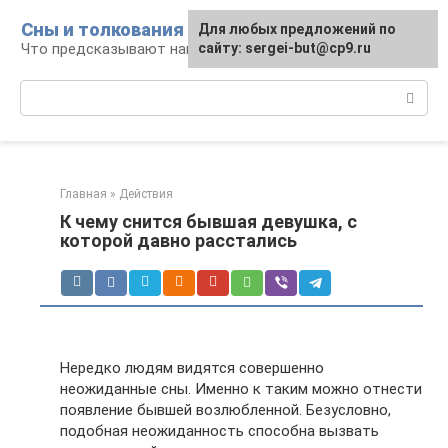
Перейти
Сны и толкования
Для любых предложений по
к
Что предсказывают нам наши сны
сайту: sergei-but@cp9.ru
контенту
Поиск:
Главная
»
Действия
К чему снится бывшая девушка, с
которой давно расстались
Нередко людям видятся совершенно
неожиданные сны. Именно к таким можно отнести
появление бывшей возлюбленной. Безусловно,
подобная неожиданность способна вызвать