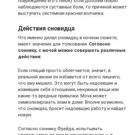
повреждения его стенок). Если дополнительно
наблюдаются суставные боли, то причиной может
выступать системная красная волчанка.
Действия сновидца
Что именно делал сновидец в ночном сюжете,
имеет значение для толкования.
Согласно
соннику, с мочой можно совершать различные
действия:
Если спящий просто облегчается, значит, в
реальной жизни он избавится от всего лишнего,
что ему мешало. Это могут быть надоевшие и
изжившие себя отношения, ненужные вещи или
какие-то вредные привычки. Моча может
символизировать хлам в доме. Вполне возможно,
что сновидец бросит надоевшую работу и найдет
новую.
Согласно соннику Фрейда, испытывать
удовольствие во время мочеиспускания —
к