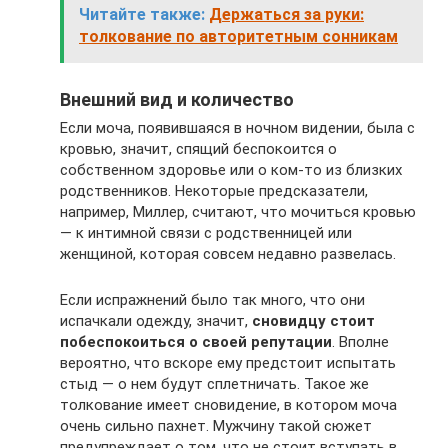
Читайте также:
Держаться за руки:
толкование по авторитетным сонникам
Внешний вид и количество
Если моча, появившаяся в ночном видении, была с
кровью, значит, спящий беспокоится о
собственном здоровье или о ком-то из близких
родственников. Некоторые предсказатели,
например, Миллер, считают, что мочиться кровью
— к интимной связи с родственницей или
женщиной, которая совсем недавно развелась.
Если испражнений было так много, что они
испачкали одежду, значит,
сновидцу стоит
побеспокоиться о своей репутации
. Вполне
вероятно, что вскоре ему предстоит испытать
стыд — о нем будут сплетничать. Такое же
толкование имеет сновидение, в котором моча
очень сильно пахнет. Мужчину такой сюжет
предупреждает о том, что не стоит вступать в