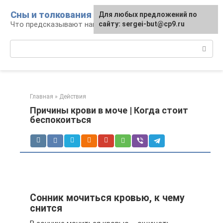
Перейти
Сны и толкования
Для любых предложений по
к
Что предсказывают нам наши сны
сайту: sergei-but@cp9.ru
контенту
Поиск:
Главная
»
Действия
Причины крови в моче | Когда стоит
беспокоиться
Сонник мочиться кровью, к чему
снится