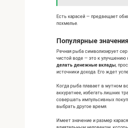
Есть карасей — предвещает обил
похмелье.
Популярные значени
Речная рыба символизирует сер
чистой воде — это к улучшению
делать денежные вклады
, про
источники дохода. Его ждет усп
Когда рыба плавает в мутном в
аккуратнее, избегать лишних тр
совершать импульсивных покупо
выбрать другое время.
Имеет значение и размер карася
влиятельным человеком, которы