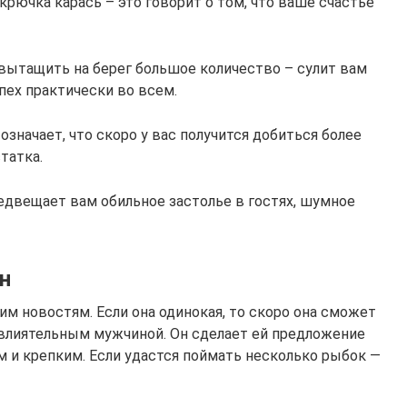
крючка карась – это говорит о том, что ваше счастье
 вытащить на берег большое количество – сулит вам
пех практически во всем.
означает, что скоро у вас получится добиться более
татка.
едвещает вам обильное застолье в гостях, шумное
н
м новостям. Если она одинокая, то скоро она сможет
влиятельным мужчиной. Он сделает ей предложение
им и крепким. Если удастся поймать несколько рыбок —