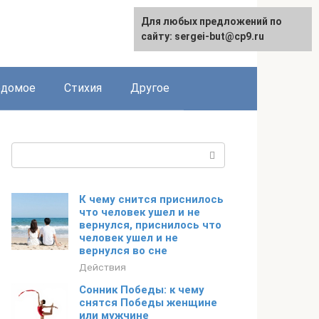
Для любых предложений по
сайту: sergei-but@cp9.ru
едомое
Стихия
Другое
Поиск:
К чему снится приснилось
что человек ушел и не
вернулся, приснилось что
человек ушел и не
вернулся во сне
Действия
Сонник Победы: к чему
снятся Победы женщине
или мужчине