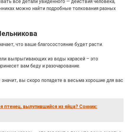
ывать все детали увиденного — действия человека,
онниках можно найти подробные толкования разных
 Мельникова
начает, что ваше благосостояние будет расти.
дели выпрыгивающих из воды карасей – это
ринесет вам беду и разочарование.
– значит, вы скоро попадете в весьма хорошие для вас
ся птенец, вылупившийся из яйца? Сонник: