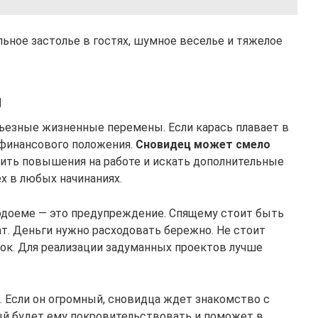
ьное застолье в гостях, шумное веселье и тяжелое
я
ьезные жизненные перемены. Если карась плавает в
 финансового положения.
Сновидец может смело
сить повышения на работе и искать дополнительные
ех в любых начинаниях.
одоеме — это предупреждение. Спящему стоит быть
ат. Деньги нужно расходовать бережно. Не стоит
к. Для реализации задуманных проектов лучше
. Если он огромный, сновидца ждет знакомство с
й будет ему покровительствовать и поможет в