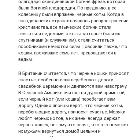
благодаря скандинавской богине фрезе, которая
была богиней плодородия. По преданию, в ее
колесницу были впряжены черные коты. Когда в
скандинавских странах началось распространение
христианства, все языческие богини стали
считаться ведьмами, а коты, которые были их
спутниками (и служили им), стали считаться
пособниками нечистой силы. Говорили также, что
кошки, прожившие семь лет, превращаются в
ведьм.
В Британии считается, что черные кошки приносят
счастье, особенно если перебегают дорогу
свадебной церемонии и двигаются вам навстречу.
В Северной Америке считается дурной приметой,
если черный кот (или кошка) перебегает вам
дорогу. Однако японцы верят, что черные коты,
перебегающие дорогу, приносят счастье. Моряки
любят черных котов, а их жены всегда держат
черных кошек, потому что верят, что это поможет
их мужьям вернуться домой целыми и