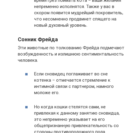
время грез поймать кота – ваши желания
непременно исполнятся. Также у вас в
скором появится мудрейший покровитель,
что несомненно продвинет спящего на
новый духовный уровень.
Сонник Фрейда
Эти животные по толкованию Фрейда подмечают
возбужденность и излишнюю сентиментальность
человека.
Если сновидец поглаживает во сне
котенка – отмечается стремление к
интимной связи с партнером, намного
моложе его.
Но когда кошки стелятся сами, не
привлекая к данному занятию сновидца,
это непременно указывает на его
общепризнанную привлекательность со
стороны противоположного пола.