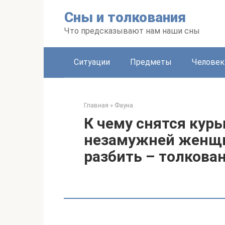
Перейти
Сны и толкования
к
контенту
Что предсказывают нам наши сны
Ситуации
Предметы
Человек
Главная
»
Фауна
К чему снятся куры
незамужней женщин
разбить – толкова