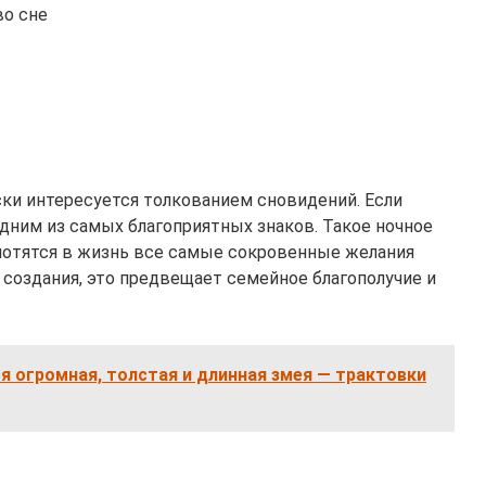
во сне
и интересуется толкованием сновидений. Если
одним из самых благоприятных знаков. Такое ночное
плотятся в жизнь все самые сокровенные желания
и создания, это предвещает семейное благополучие и
ся огромная, толстая и длинная змея — трактовки