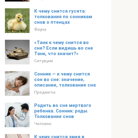
К чему снится гусята:
толкования по сонникам
снов о птенцах
Фауна
«Танк к чему снится во
сне? Если видишь во сне
Танк, что значит?»
Ситуации
Сонник — к чему снится
сон во сне: значение,
описание, толкование сна
Предметы
Родить во сне мертвого
ребенка. Сонник: роды.
Толкование снов
Человек
К чему снится змея в