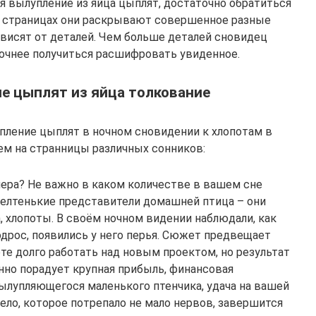
ся вылупление из яйца цыплят, достаточно обратиться
х страницах они раскрывают совершенное разные
висят от деталей. Чем больше деталей сновидец
точнее получиться расшифровать увиденное.
ие цыплят из яйца толкование
упление цыплят в ночном сновидении к хлопотам в
ем на странницы различных сонников:
ера? Не важно в каком количестве в вашем сне
елтенькие представители домашней птица – они
 хлопоты. В своём ночном видении наблюдали, как
дрос, появились у него перья. Сюжет предвещает
ете долго работать над новым проектом, но результат
нно порадует крупная прибыль, финансовая
ылупляющегося маленького птенчика, удача на вашей
дело, которое потрепало не мало нервов, завершится