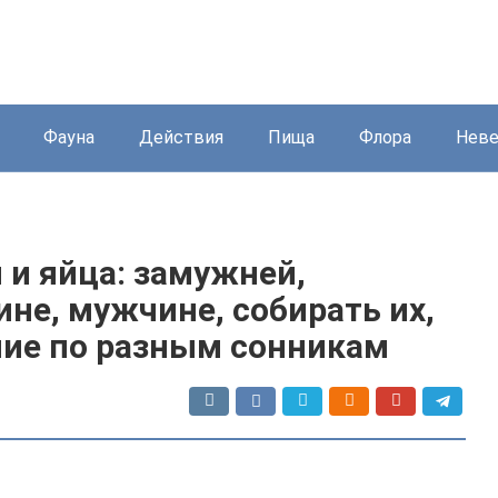
Фауна
Действия
Пища
Флора
Нев
 и яйца: замужней,
е, мужчине, собирать их,
ние по разным сонникам