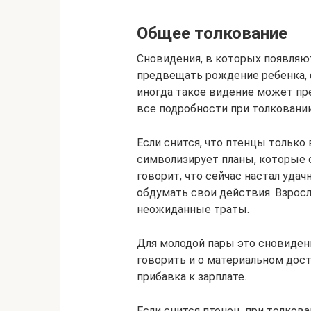
Общее толкование
Сновидения, в которых появляют
предвещать рождение ребенка, 
иногда такое видение может пр
все подробности при толковании
Если снится, что птенцы только 
символизирует планы, которые 
говорит, что сейчас настал уда
обдумать свои действия. Взрос
неожиданные траты.
Для молодой пары это сновиден
говорить и о материальном дост
прибавка к зарплате.
Если снится птенец, при толков