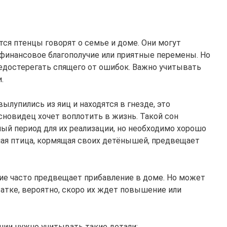
ся птенцы говорят о семье и доме. Они могут
финансовое благополучие или приятные перемены. Но
едостерегать спящего от ошибок. Важно учитывать
.
вылупились из яиц и находятся в гнезде, это
сновидец хочет воплотить в жизнь. Такой сон
чный период для их реализации, но необходимо хорошо
лая птица, кормящая своих детёнышей, предвещает
ие часто предвещает прибавление в доме. Но может
атке, вероятно, скоро их ждет повышение или
ании нужно учитывать такие детали: