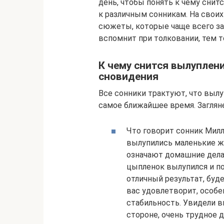
день, чтобы понять к чему снит
к различным сонникам. На свои
сюжеты, которые чаще всего за
вспомнит при толковании, тем 
К чему снится вылуплен
сновидения
Все сонники трактуют, что выл
самое ближайшее время. Заглян
Что говорит сонник Милл
вылупились маленькие ж
означают домашние дела,
цыпленок вылупился и по
отличный результат, буд
вас удовлетворит, особе
стабильность. Увидели в
стороне, очень трудное 