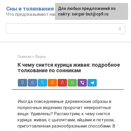
Перейти
Сны и толкования
Для любых предложений по
к
Что предсказывают нам наши сны
сайту: sergei-but@cp9.ru
контенту
Поиск:
Главная
»
Фауна
К чему снится курица живая: подробное
толкование по сонникам
Иногда повседневные деревенские образы в
полуночных видениях пророчат невероятные
вещи. Удивлены? Рассмотрим, к чему снится
курица: живая, с цыплятами, яйцами и петухом;
приготовленная разнообразными способами. В