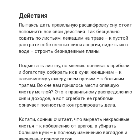
Действия
Пытаясь дать правильную расшифровку сну, стоит
вспомнить все свои действия. Так бесцельно
ходить по листьям, лежащим на траве – к пустой
растрате собственных сил и энергии, видеть их в
воде – строить безнадежные планы.
Подметать листву, по мнению сонника, к прибыли
и богатству, собирать их в кучи: женщинам – к
навязчивому ухажеру, всем прочим – к большим
тратам. Во сне вам пришлось мести опавшую
листву метлой? Это к правильному распределению
сил и доходов, а вот сгребать ее граблями
означает полностью контролировать дела.
Кстати, сонник считает, что вырвать некрасивые
листья – к избавлению от врагов, а убирать
большие кучи – к полному изменению взглядов и
жизненных приоритетов.