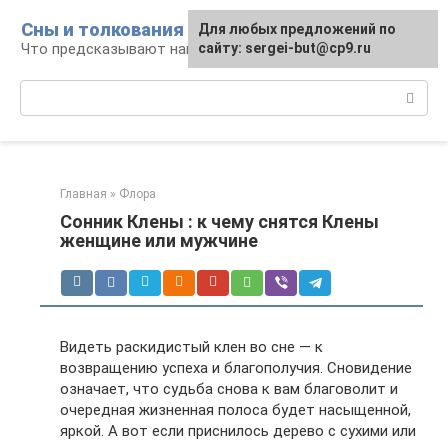
Перейти
Сны и толкования
Для любых предложений по
к
Что предсказывают нам наши сны
сайту: sergei-but@cp9.ru
контенту
Поиск:
Главная
»
Флора
Сонник Клены : к чему снятся Клены
женщине или мужчине
Видеть раскидистый клен во сне — к
возвращению успеха и благополучия. Сновидение
означает, что судьба снова к вам благоволит и
очередная жизненная полоса будет насыщенной,
яркой. А вот если приснилось дерево с сухими или