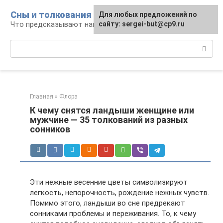
Перейти
Сны и толкования
Для любых предложений по
к
Что предсказывают нам наши сны
сайту: sergei-but@cp9.ru
контенту
Поиск:
Главная
»
Флора
К чему снятся ландыши женщине или
мужчине — 35 толкований из разных
сонников
Эти нежные весенние цветы символизируют
легкость, непорочность, рождение нежных чувств.
Помимо этого, ландыши во сне предрекают
сонниками проблемы и переживания. То, к чему