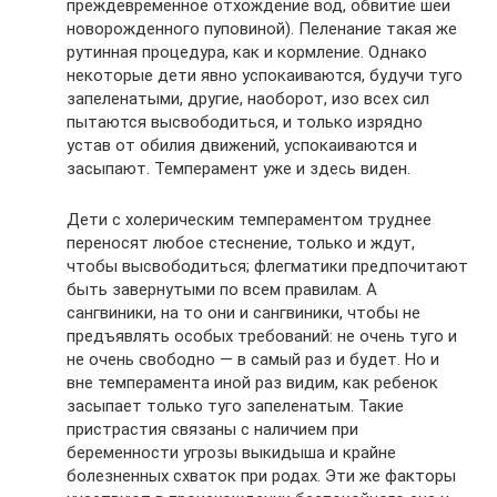
преждевременное отхождение вод, обвитие шеи
новорожденного пуповиной). Пеленание такая же
рутинная процедура, как и кормление. Однако
некоторые дети явно успокаиваются, будучи туго
запеленатыми, другие, наоборот, изо всех сил
пытаются высвободиться, и только изрядно
устав от обилия движений, успокаиваются и
засыпают. Темперамент уже и здесь виден.
Дети с холерическим темпераментом труднее
переносят любое стеснение, только и ждут,
чтобы высвободиться; флегматики предпочитают
быть завернутыми по всем правилам. А
сангвиники, на то они и сангвиники, чтобы не
предъявлять особых требований: не очень туго и
не очень свободно — в самый раз и будет. Но и
вне темперамента иной раз видим, как ребенок
засыпает только туго запеленатым. Такие
пристрастия связаны с наличием при
беременности угрозы выкидыша и крайне
болезненных схваток при родах. Эти же факторы