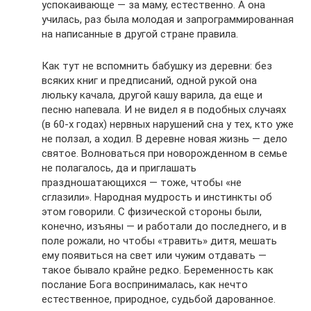
успокаивающе — за маму, естественно. А она
училась, раз была молодая и запрограммированная
на написанные в другой стране правила.
Как тут не вспомнить бабушку из деревни: без
всяких книг и предписаний, одной рукой она
люльку качала, другой кашу варила, да еще и
песню напевала. И не видел я в подобных случаях
(в 60-х годах) нервных нарушений сна у тех, кто уже
не ползал, а ходил. В деревне новая жизнь — дело
святое. Волноваться при новорожденном в семье
не полагалось, да и приглашать
праздношатающихся — тоже, чтобы «не
сглазили». Народная мудрость и инстинкты об
этом говорили. С физической стороны были,
конечно, изъяны — и работали до последнего, и в
поле рожали, но чтобы «травить» дитя, мешать
ему появиться на свет или чужим отдавать —
такое бывало крайне редко. Беременность как
послание Бога воспринималась, как нечто
естественное, природное, судьбой дарованное.