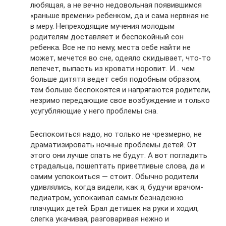
любящая, а не вечно недовольная появившимся
«раньше времени» ребенком, да и сама нервная не
в меру. Непреходящие мучения молодым
родителям доставляет и беспокойный сон
ребенка. Все не по нему, места себе найти не
может, мечется во сне, одеяло скидывает, что-то
лепечет, выпасть из кровати норовит. И… чем
больше дитятя ведет себя подобным образом,
тем больше беспокоятся и напрягаются родители,
незримо передающие свое возбуждение и только
усугубляющие у него проблемы сна.
Беспокоиться надо, но только не чрезмерно, не
драматизировать ночные проблемы детей. От
этого они лучше спать не будут. А вот погладить
страдальца, пошептать приветливые слова, да и
самим успокоиться — стоит. Обычно родители
удивлялись, когда видели, как я, будучи врачом-
педиатром, успокаивал самых безнадежно
плачущих детей. Брал детишек на руки и ходил,
слегка укачивая, разговаривая нежно и