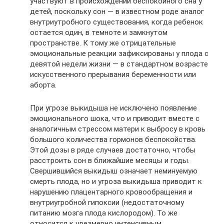
участвуют в происхождении беспокойного сна у
детей, поскольку сон — в известном роде аналог
внутриутробного существования, когда ребенок
остается один, в темноте и замкнутом
пространстве. К тому же отрицательные
эмоциональные реакции зафиксированы у плода с
девятой недели жизни — в стандартном возрасте
искусственного прерывания беременности или
аборта.
При угрозе выкидыша не исключено появление
эмоционального шока, что и приводит вместе с
аналогичным стрессом матери к выбросу в кровь
большого количества гормонов беспокойства.
Этой дозы в ряде случаев достаточно, чтобы
расстроить сон в ближайшие месяцы и годы.
Свершившийся выкидыш означает неминуемую
смерть плода, но и угроза выкидыша приводит к
нарушению плацентарного кровообращения и
внутриугробной гипоксии (недостаточному
питанию мозга плода кислородом). То же
относится к чрезмерно интенсивным,