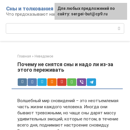
Перейти
Сны и толкования
Для любых предложений по
к
Что предсказывают нам наши сны
сайту: sergei-but@cp9.ru
контенту
Поиск:
Главная
»
Неведомое
Почему не снятся сны и надо ли из-за
этого переживать
Волшебный мир сновидений – это неотъемлемая
часть жизни каждого человека. Иногда они
бывают тревожными, но чаще сны дарят массу
удивительных эмоций, которые потом, в течение
всего дня, поднимают настроение сновидцу.