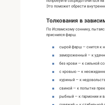
попробуйте сосредоточиться на
Это поможет обрести внутренню
Толкования в зависи
По Исламскому соннику, пытаяс
приснился фарш.
сырой фарш — снится к 
замороженный — к удачн
без крови — к сильной с
с кровью — к неожиданн
куриный — к недовольств
свиной — к попытке пре
рыбный — к гармонии и 
говяжий — к стабильной 