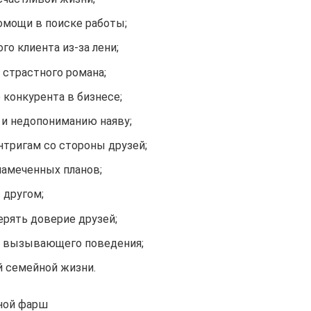
омощи в поиске работы;
го клиента из-за лени;
 страстного романа;
 конкурента в бизнесе;
 и недопониманию наяву;
нтригам со стороны друзей;
намеченных планов;
 другом;
ерять доверие друзей;
за вызывающего поведения;
й семейной жизни.
сной фарш