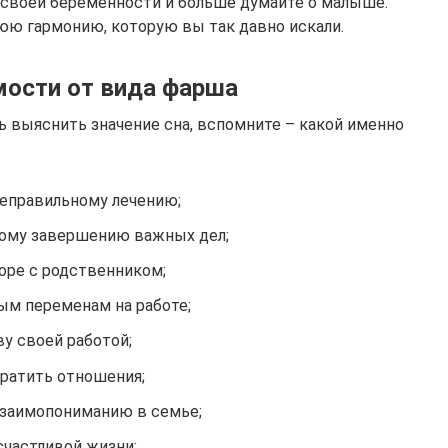
 своей беременности и больше думайте о малыше.
ю гармонию, которую вы так давно искали.
мости от вида фарша
ь выяснить значение сна, вспомните – какой именно
неправильному лечению;
ому завершению важных дел;
соре с родственником;
ым переменам на работе;
у своей работой;
кратить отношения;
взаимопониманию в семье;
счастливой жизни;