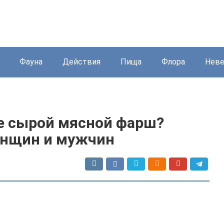
Фауна
Действия
Пища
Флора
Нев
не сырой мясной фарш?
енщин и мужчин