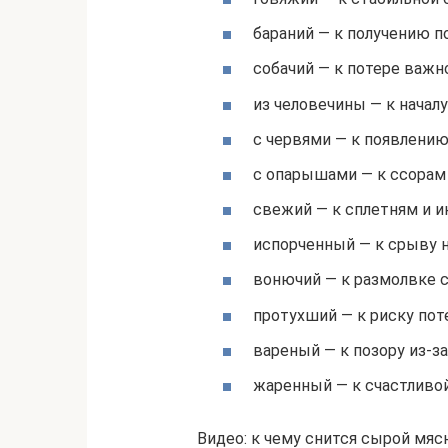
бараний — к получению п
собачий — к потере важно
из человечины — к началу
с червями — к появлению
с опарышами — к ссорам
свежий — к сплетням и и
испорченный — к срыву 
вонючий — к размолвке с
протухший — к риску пот
вареный — к позору из-
жаренный — к счастливо
Видео: к чему снится сырой мя