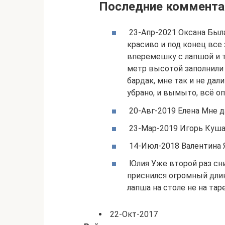
Последние коммента
23-Апр-2021 Оксана Была
красиво и под конец все
вперемешку с лапшой и т
метр высотой заполнили 
бардак, мне так и не дал
убрано, и вымыто, всё оп
20-Авг-2019 Елена Мне д
23-Мар-2019 Игорь Куша
14-Июл-2018 Валентина 
Юлия Уже второй раз сни
приснился огромный дли
лапша на столе не на тар
22-Окт-2017