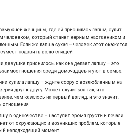
 замужней женщины, где ей приснилась лапша, сулит
м человеком, который станет верным наставником и
ленным. Если же лапша сухая – человек этот окажется
я сумеет подавить волю спящей.
ли девушке приснилось, как она делает лапшу – это
взаимоотношения среди домочадцев и уют в семье.
нии купила лапшу – ждите ссору с возлюбленным на
ерия друг к другу. Может случиться так, что
нее, чем казалось на первый взгляд, и это значит,
ь отношения.
шу в одиночестве – наступит время грусти и печали.
нет от окружающих и возникших проблем, которые
мый неподходящий момент.