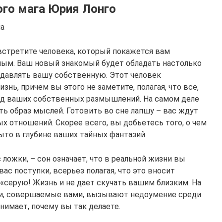
ого мага Юрия Лонго
ша
встретите человека, который покажется вам
ным. Ваш новый знакомый будет обладать настолько
подавлять вашу собственную. Этот человек
знь, причем вы этого не заметите, полагая, что все,
плод ваших собственных размышлений. На самом деле
ть образ мыслей. Готовить во сне лапшу – вас ждут
 отношений. Скорее всего, вы добьетесь того, о чем
ыто в глубине ваших тайных фантазий.
 ложки, – сон означает, что в реальной жизни вы
ас поступки, всерьез полагая, что это вносит
«серую! Жизнь и не дает скучать вашим близким. На
и, совершаемые вами, вызывают недоумение среди
нимает, почему вы так делаете.