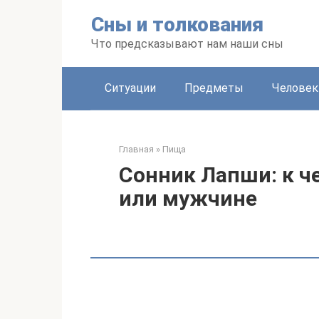
Перейти
Сны и толкования
к
контенту
Что предсказывают нам наши сны
Ситуации
Предметы
Человек
Главная
»
Пища
Сонник Лапши: к 
или мужчине