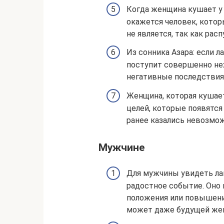
Когда женщина кушает у к
окажется человек, котор
не является, так как рас
Из сонника Азара: если л
поступит совершенно нех
негативные последствия 
Женщина, которая кушае
целей, которые появятся
ранее казались невозмо
Мужчине
Для мужчины увидеть лап
радостное событие. Оно
положения или повышения
может даже будущей же