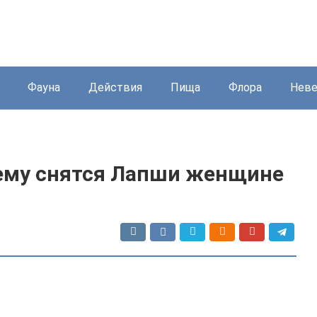
Фауна
Действия
Пища
Флора
Нев
чему снятся Лапши женщине