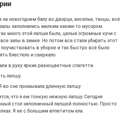
рии
 на новогоднем балу во дворце, веселье, танцы, всё
 залы заполнились мелким каким-то мусором
ак много этой лапши было, целые огромные кучи с
все залы в замке. Но потом все стали убирать этот
и поучаствовать в уборке и так быстро всё было
ять блестело и сверкало.
али в руку яркие разноцветные спагетти.
ть лапшу.
Я во сне промывала длинную лапшу.
тся, что я ем тонкую нежную лапшу. Сегодня
нный стол заполненный лапшой полностью. Просто
елках. Я ее с большим аппетитом ела.