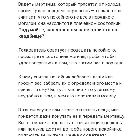
Видеть мертвеца, который трясется от холода,
просит у вас определенную вещь – толкователь
считает, что у покойного не все в порядке с
могилой, она находится в плачевном состоянии.
Подумайте, как давно вы навещали его на
кладбище?
Толкователь советует проведать покойного,
посмотреть состояние могилы, гроба, чтобы
удостовериться в том, что с этим все в порядке.
К чему снится: покойник забирает вещи или
просит вас забрать их с определенного места и
принести ему? Бытует мнение, что усопшему
неудобно в том, в чем его положили в могилу.
В таком случае вам стоит отыскать вещь, или
придется даже покупать ее и передать мертвецу.
Вы это можете сделать, отнеся вещи в церковь,
или, получив доступ до гроба нового покойника,
положить вещь туда.
Сонник советует: