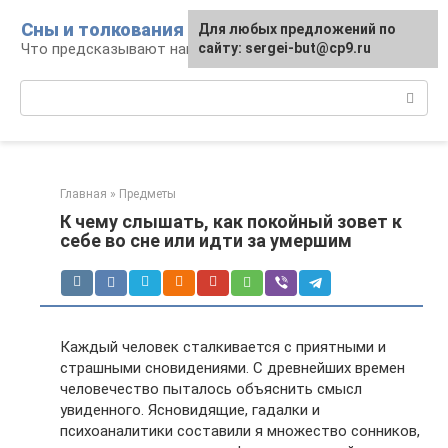
Перейти
Сны и толкования
Для любых предложений по
к
Что предсказывают нам наши сны
сайту: sergei-but@cp9.ru
контенту
Поиск:
Главная
»
Предметы
К чему слышать, как покойный зовет к
себе во сне или идти за умершим
Каждый человек сталкивается с приятными и
страшными сновидениями. С древнейших времен
человечество пыталось объяснить смысл
увиденного. Ясновидящие, гадалки и
психоаналитики составили я множество сонников,