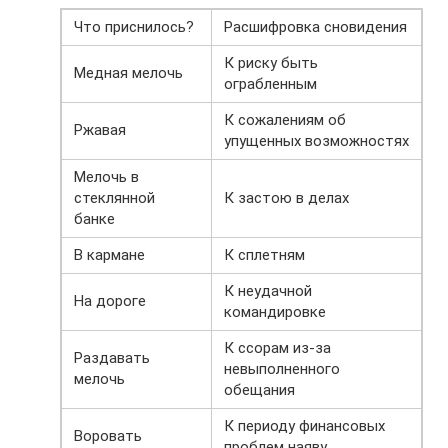
Что приснилось?
Расшифровка сновидения
К риску быть
Медная мелочь
ограбленным
К сожалениям об
Ржавая
упущенных возможностях
Мелочь в
стеклянной
К застою в делах
банке
В кармане
К сплетням
К неудачной
На дороге
командировке
К ссорам из-за
Раздавать
невыполненного
мелочь
обещания
К периоду финансовых
Воровать
проблем наяву