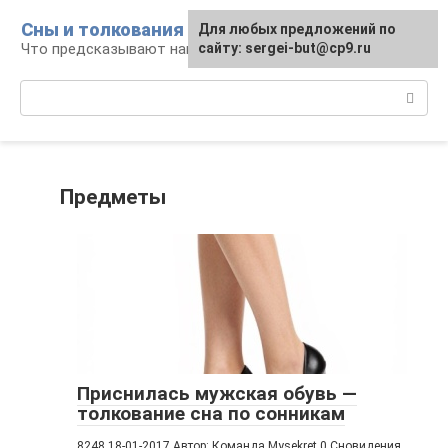
Перейти
Сны и толкования
Для любых предложений по
к
Что предсказывают нам наши сны
сайту: sergei-but@cp9.ru
контенту
Поиск:
Предметы
Приснилась мужская обувь —
толкование сна по сонникам
8248 18-01-2017 Автор: Команда Mysekret 0 Сновидения