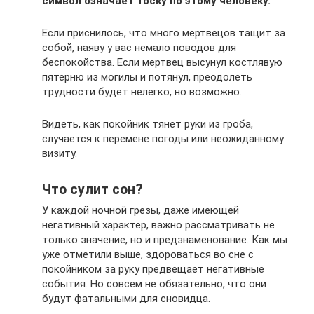
символ означает тоску по этому человеку.
Если приснилось, что много мертвецов тащит за
собой, наяву у вас немало поводов для
беспокойства. Если мертвец высунул костлявую
пятерню из могилы и потянул, преодолеть
трудности будет нелегко, но возможно.
Видеть, как покойник тянет руки из гроба,
случается к перемене погоды или неожиданному
визиту.
Что сулит сон?
У каждой ночной грезы, даже имеющей
негативный характер, важно рассматривать не
только значение, но и предзнаменование. Как мы
уже отметили выше, здороваться во сне с
покойником за руку предвещает негативные
события. Но совсем не обязательно, что они
будут фатальными для сновидца.