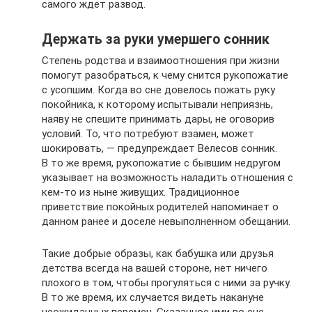
самого ждет развод.
Держать за руки умершего сонник
Степень родства и взаимоотношения при жизни
помогут разобраться, к чему снится рукопожатие
с усопшим. Когда во сне довелось пожать руку
покойника, к которому испытывали неприязнь,
наяву не спешите принимать дары, не оговорив
условий. То, что потребуют взамен, может
шокировать, — предупреждает Велесов сонник.
В то же время, рукопожатие с бывшим недругом
указывает на возможность наладить отношения с
кем-то из ныне живущих. Традиционное
приветствие покойных родителей напоминает о
данном ранее и доселе невыполненном обещании.
Такие добрые образы, как бабушка или друзья
детства всегда на вашей стороне, нет ничего
плохого в том, чтобы прогуляться с ними за ручку.
В то же время, их случается видеть накануне
неожиданных перемен. Сказанное ими во сне