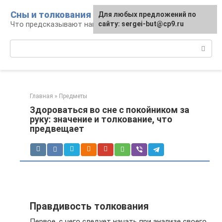
Перейти
Сны и толкования
Для любых предложений по
к
Что предсказывают нам наши сны
сайту: sergei-but@cp9.ru
контенту
Поиск:
Главная
»
Предметы
Здороваться во сне с покойником за
руку: значение и толкование, что
предвещает
Правдивость толкования
Первое, с чего следует начать при анализе своего