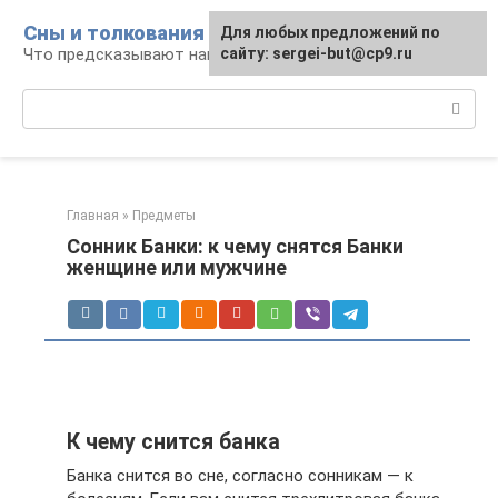
Перейти
Сны и толкования
Для любых предложений по
к
Что предсказывают нам наши сны
сайту: sergei-but@cp9.ru
контенту
Поиск:
Главная
»
Предметы
Сонник Банки: к чему снятся Банки
женщине или мужчине
К чему снится банка
Банка снится во сне, согласно сонникам — к