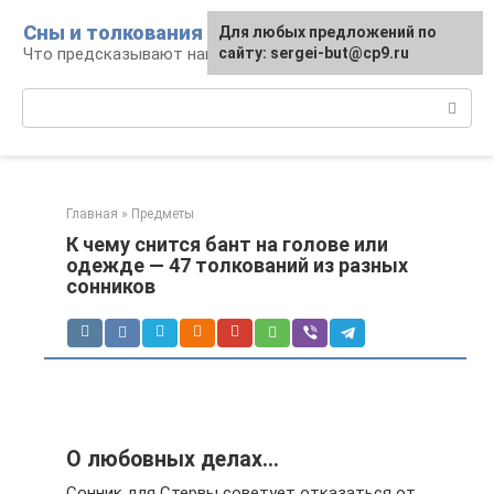
Перейти
Сны и толкования
Для любых предложений по
к
Что предсказывают нам наши сны
сайту: sergei-but@cp9.ru
контенту
Поиск:
Главная
»
Предметы
К чему снится бант на голове или
одежде — 47 толкований из разных
сонников
О любовных делах…
Сонник для Стервы советует отказаться от