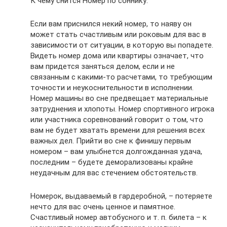
К чему снится Номер по соннику:
Если вам приснился некий номер, то наяву он
может стать счастливым или роковым для вас в
зависимости от ситуации, в которую вы попадете.
Видеть номер дома или квартиры означает, что
вам придется заняться делом, если и не
связанным с какими-то расчетами, то требующим
точности и неукоснительности в исполнении.
Номер машины во сне предвещает материальные
затруднения и хлопоты. Номер спортивного игрока
или участника соревнований говорит о том, что
вам не будет хватать времени для решения всех
важных дел. Прийти во сне к финишу первым
номером – вам улыбнется долгожданная удача,
последним – будете деморализованы крайне
неудачным для вас стечением обстоятельств.
Номерок, выдаваемый в гардеробной, – потеряете
нечто для вас очень ценное и памятное.
Счастливый номер автобусного и т. п. билета – к