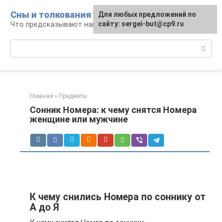
Перейти
Сны и толкования
Для любых предложений по
к
Что предсказывают нам наши сны
сайту: sergei-but@cp9.ru
контенту
Поиск:
Главная
»
Предметы
Сонник Номера: к чему снятся Номера
женщине или мужчине
К чему снились Номера по соннику от
А до Я