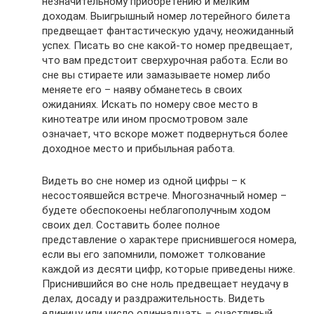
незначительному приобретению и мелким
доходам. Выигрышный номер лотерейного билета
предвещает фантастическую удачу, неожиданный
успех. Писать во сне какой-то номер предвещает,
что вам предстоит сверхурочная работа. Если во
сне вы стираете или замазываете номер либо
меняете его – наяву обманетесь в своих
ожиданиях. Искать по номеру свое место в
кинотеатре или ином просмотровом зале
означает, что вскоре может подвернуться более
доходное место и прибыльная работа.
Видеть во сне номер из одной цифры – к
несостоявшейся встрече. Многозначный номер –
будете обеспокоены неблагополучным ходом
своих дел. Составить более полное
представление о характере приснившегося номера,
если вы его запомнили, поможет толкование
каждой из десяти цифр, которые приведены ниже.
Приснившийся во сне ноль предвещает неудачу в
делах, досаду и раздражительность. Видеть
единицу или число одиннадцать – счастливый