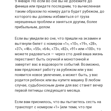
9 января. Но если во сне вы не добежите до
финиша или придете последним, то вычисленная
таким образом по номеру дата будет рубежом, до
которого вы должны избавиться от груза
нерешенных проблем и заняться другим, более
прибыльным, делом.
Если вы увидели во сне, что пришли на экзамен и
вытянули билет с номером «1», «10», «19», «28»,
«37», «46», «55», «64», «73», «82», «91» или «100», то
можете радоваться — через сто дней ваша жизнь
перестанет быть скучной и монотонной и
завертит вас в водовороте событий. Возможно,
вам предложат работу за рубежом или у вас
появится новое увлечение, а может быть, у вас
родится ребенок или вы купите машину. В любом
случае, судьбоносным днем для вас станет вечер
первой пятницы следующего месяца.
Если вам приснилось, что вы пытаетесь сесть на
транспорт с номером «1» (или теми, что при