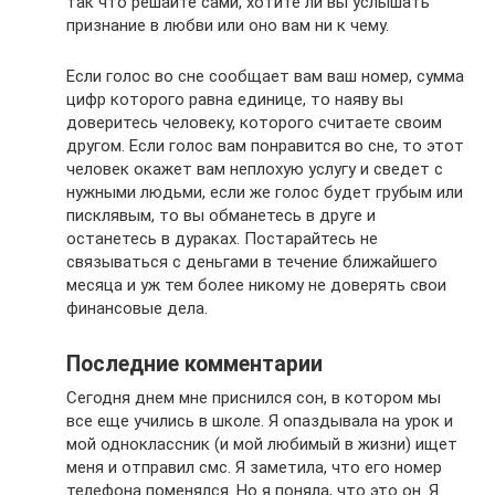
так что решайте сами, хотите ли вы услышать
признание в любви или оно вам ни к чему.
Если голос во сне сообщает вам ваш номер, сумма
цифр которого равна единице, то наяву вы
доверитесь человеку, которого считаете своим
другом. Если голос вам понравится во сне, то этот
человек окажет вам неплохую услугу и сведет с
нужными людьми, если же голос будет грубым или
писклявым, то вы обманетесь в друге и
останетесь в дураках. Постарайтесь не
связываться с деньгами в течение ближайшего
месяца и уж тем более никому не доверять свои
финансовые дела.
Последние комментарии
Сегодня днем мне приснился сон, в котором мы
все еще учились в школе. Я опаздывала на урок и
мой одноклассник (и мой любимый в жизни) ищет
меня и отправил смс. Я заметила, что его номер
телефона поменялся. Но я поняла, что это он. Я