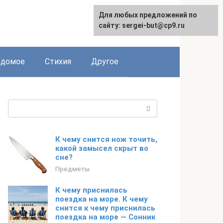
Для любых предложений по
сайту: sergei-but@cp9.ru
едомое
Стихия
Другое
Поиск:
К чему снится нож точить,
какой замысел скрыт во
сне?
Предметы
К чему приснилась
поездка на море. К чему
снится к чему приснилась
поездка на море — Сонник