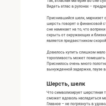
Так, атласная материя во сне с
Видеть атлас в рулонах – предр
Приснившийся шелк, маркизет о
шерсть говорят о финансовой с
сне намекает на то, что вопрек
скрыть от окружающих и близки
является предвестником скорой 
Довелось купить слишком мало 
торопливость может помешать 
Приснилось очень много полотна
вынужденной задержке, паузе в 
Шерсть, шелк
Что символизирует шерстяная т
сможет вдоволь насладиться м
Главное – не погрязнуть в удово