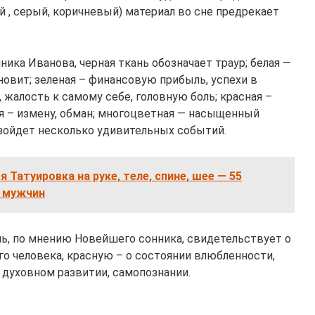
 , серый, коричневый) материал во сне предрекает
ка Иванова, черная ткань обозначает траур; белая —
новит; зеленая – финансовую прибыль, успехи в
 жалость к самому себе, головную боль; красная –
я – измену, обман; многоцветная — насыщенный
изойдет несколько удивительных событий.
я Татуировка на руке, теле, спине, шее — 55
, мужчин
нь, по мнению Новейшего сонника, свидетельствует о
о человека, красную – о состоянии влюбленности,
 духовном развитии, самопознании.