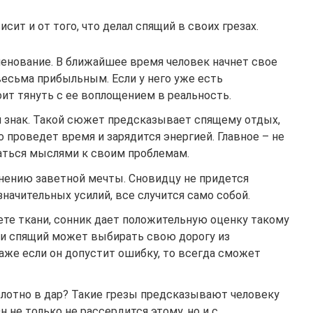
ит и от того, что делал спящий в своих грезах.
енование. В ближайшее время человек начнет свое
весьма прибыльным. Если у него уже есть
оит тянуть с ее воплощением в реальность.
й знак. Такой сюжет предсказывает спящему отдых,
о проведет время и зарядится энергией. Главное – не
аться мыслями к своим проблемам.
нению заветной мечты. Сновидцу не придется
значительных усилий, все случится само собой.
ете ткани, сонник дает положительную оценку такому
ни спящий может выбирать свою дорогу из
же если он допустит ошибку, то всегда сможет
олотно в дар? Такие грезы предсказывают человеку
н не только не рассердится этому, но и с