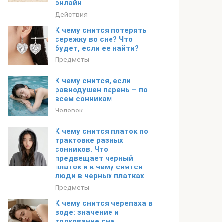
онлайн
Действия
К чему снится потерять
сережку во сне? Что
будет, если ее найти?
Предметы
К чему снится, если
равнодушен парень – по
всем сонникам
Человек
К чему снится платок по
трактовке разных
сонников. Что
предвещает черный
платок и к чему снятся
люди в черных платках
Предметы
К чему снится черепаха в
воде: значение и
толкование сна