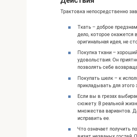
Действия
Трактовка непосредственно завис
Ткать – доброе предзнам
дело, которое окажется 
оригинальная идея, не ст
Покупка ткани – хороши
удовольствия. Он приятн
позволять себе возвращ
Покупать шелк – к испол
прикладывать для этого 
Если вы в грезах выбира
сюжету. В реальной жиз
множества вариантов. Да
исправить ее.
Что означает получить п
визит незваных гостей. О