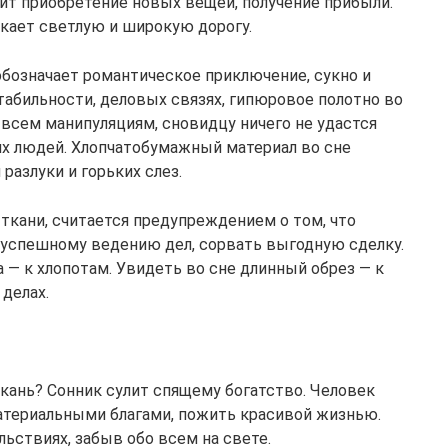
улит приобретение новых вещей, получение прибыли.
екает светлую и широкую дорогу.
бозначает романтическое приключение, сукно и
табильности, деловых связях, гипюровое полотно во
и всем манипуляциям, сновидцу ничего не удастся
х людей. Хлопчатобумажный материал во сне
разлуки и горьких слез.
ткани, считается предупреждением о том, что
успешному ведению дел, сорвать выгодную сделку.
 — к хлопотам. Увидеть во сне длинный обрез — к
делах.
кань? Сонник сулит спящему богатство. Человек
атериальными благами, пожить красивой жизнью.
льствиях, забыв обо всем на свете.