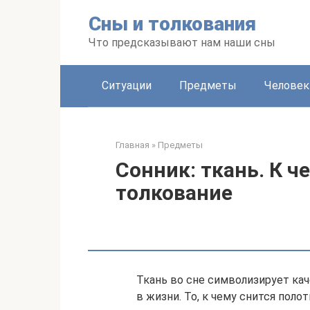
Перейти
Сны и толкования
к
контенту
Что предсказывают нам наши сны
Ситуации
Предметы
Человек
Главная
»
Предметы
Сонник: ткань. К ч
толкование
Ткань во сне символизирует кач
в жизни. То, к чему снится поло