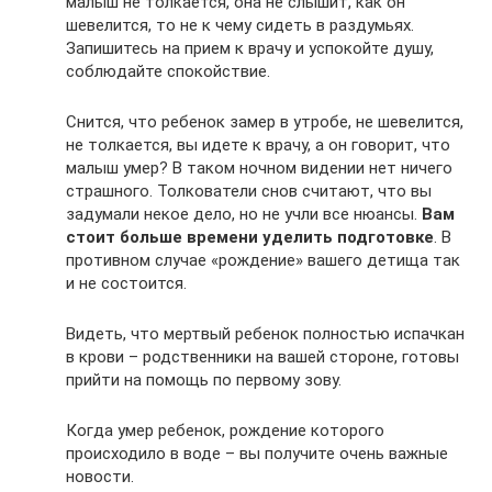
малыш не толкается, она не слышит, как он
шевелится, то не к чему сидеть в раздумьях.
Запишитесь на прием к врачу и успокойте душу,
соблюдайте спокойствие.
Снится, что ребенок замер в утробе, не шевелится,
не толкается, вы идете к врачу, а он говорит, что
малыш умер? В таком ночном видении нет ничего
страшного. Толкователи снов считают, что вы
задумали некое дело, но не учли все нюансы.
Вам
стоит больше времени уделить подготовке
. В
противном случае «рождение» вашего детища так
и не состоится.
Видеть, что мертвый ребенок полностью испачкан
в крови – родственники на вашей стороне, готовы
прийти на помощь по первому зову.
Когда умер ребенок, рождение которого
происходило в воде – вы получите очень важные
новости.