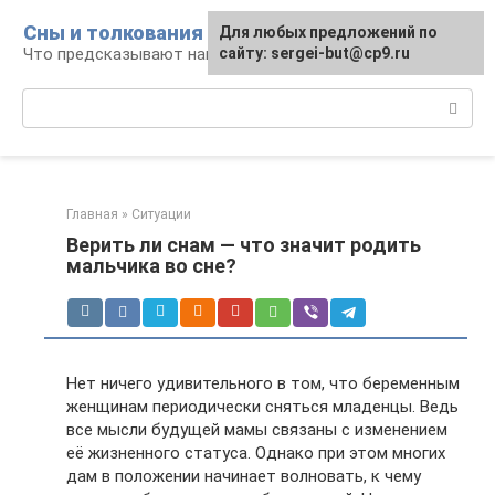
Перейти
Сны и толкования
Для любых предложений по
к
Что предсказывают нам наши сны
сайту: sergei-but@cp9.ru
контенту
Поиск:
Главная
»
Ситуации
Верить ли снам — что значит родить
мальчика во сне?
Нет ничего удивительного в том, что беременным
женщинам периодически сняться младенцы. Ведь
все мысли будущей мамы связаны с изменением
её жизненного статуса. Однако при этом многих
дам в положении начинает волновать, к чему