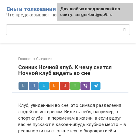
Перейти
Сны и толкования
Для любых предложений по
к
Что предсказывают нам наши сны
сайту: sergei-but@cp9.ru
контенту
Поиск:
Главная
»
Ситуации
Сонник Ночной клуб. К чему снится
Ночной клуб видеть во сне
Клуб, увиденный во сне, это символ разделения
людей по интересам. Видеть себя, например, в
спортклубе – к переменам в жизни, а если вдруг
вас не пускают в какое-нибудь клубное место – в
реальности вы столкнетесь с бюрократией и