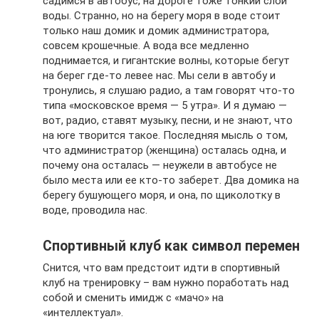
садимся в автобус, на дороге тоже тонкий слой
воды. Странно, но на берегу моря в воде стоит
только наш домик и домик администратора,
совсем крошечные. А вода все медленно
поднимается, и гигантские волны, которые бегут
на берег где-то левее нас. Мы сели в автобу и
тронулись, я слушаю радио, а там говорят что-то
типа «московское время — 5 утра». И я думаю —
вот, радио, ставят музыку, песни, и не знают, что
на юге творится такое. Последняя мысль о том,
что администратор (женщина) осталась одна, и
почему она осталась — неужели в автобусе не
было места или ее кто-то заберет. Два домика на
берегу бушующего моря, и она, по щиколотку в
воде, проводила нас.
Спортивный клуб как символ перемен
Снится, что вам предстоит идти в спортивный
клуб на тренировку – вам нужно поработать над
собой и сменить имидж с «мачо» на
«интеллектуал».