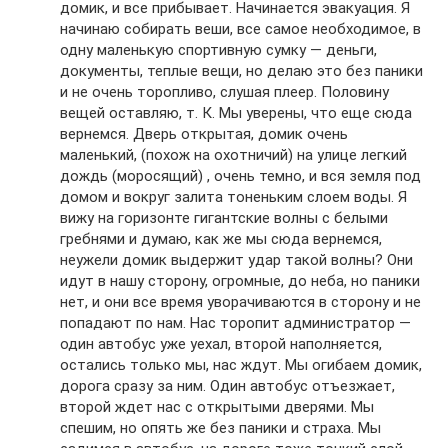
домик, и все прибывает. Начинается эвакуация. Я
начинаю собирать веши, все самое необходимое, в
одну маленькую спортивную сумку — деньги,
документы, теплые вещи, но делаю это без паники
и не очень торопливо, слушая плеер. Половину
вещей оставляю, т. К. Мы уверены, что еще сюда
вернемся. Дверь открытая, домик очень
маленький, (похож на охотничий) на улице легкий
дождь (моросящий) , очень темно, и вся земля под
домом и вокруг залита тоненьким слоем воды. Я
вижу на горизонте гигантские волны с белыми
гребнями и думаю, как же мы сюда вернемся,
неужели домик выдержит удар такой волны? Они
идут в нашу сторону, огромные, до неба, но паники
нет, и они все время уворачиваются в сторону и не
попадают по нам. Нас торопит администратор —
один автобус уже уехал, второй наполняется,
остались только мы, нас ждут. Мы огибаем домик,
дорога сразу за ним. Один автобус отъезжает,
второй ждет нас с открытыми дверями. Мы
спешим, но опять же без паники и страха. Мы