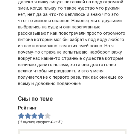
далеко я вижу силуэт вставшей на воду огромной
змеи, когда плыву то такое чувство что руками
нет, нет да за что-то цепляюсь и знаю что это
что-то живое и опасное. Наконец мы с друзьями
выбрались на сушу, и они перепуганные
рассказывают как повстречали просто огромного
питона который мог бы забрать под воду любого
из нас и возможно там этих змей полно. Но я
почему-то страха не испытываю, наоборот вижу
вокруг нас какие-то странные существа которые
начинаю давить ногами, хотя они достаточно
велики чтобы их раздавить и это у меня
получается не с первого раза, так как они еще ко
всему и довольно подвижные…
Сны по теме
Рейтинг
(
1
оценка, среднее
4
из
5
)