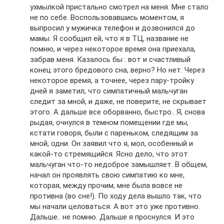
ухмылкой пристально смотрел на меня. Мне стало
не по себе. Воспользовавшись моментом, я
выпросил у мужичка телефон и дозвонился до
мамы. Я сообщил ей, что я в ТЦ, название не
помню, и через некоторое время она приехала,
забрав меня. Казалось бы : вот и счастливый
конец этого бредового сна, верно? Но нет. Через
некоторое время, а точнее, через пару-тройку
дней я заметил, что симпатичный мальчуган
следит за мной, и даже, не поверите, не скрывает
этого. А дальше все оборванно, быстро.. Я, снова
рыдая, очнулся в темном помещении где мы,
кстати говоря, были с пареньком, следящим за
мной, одни. Он заявил что я, мол, особенный и
какой-то стремящийся. Ясно дело, что этот
мальчуган что-то недоброе замышляет. В общем,
начал он проявлять свою симпатию ко мне,
которая, между прочим, мне была вовсе не
противна (во сне!). По ходу дела вышло так, что
мы начали целоваться. А вот это уже противно.
Дальше.. не помню. Дальше я проснулся. И это