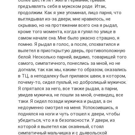
предъявлять себя в мужском роде. Итак,
продолжим. Как я уже упоминал, лицо парня, что
выглядывал из-за двери, мне нравилось, не
скрываю, но на протяжении всего сна я рыдал,
кроме того момента, когда я гулял по улице в
самом начале сна. Мне было ужасно страшно, я
помню. Я рыдал в голос, а после, спохватился и
вылетел в приоткрытую дверь, противоположную
белой. Несколько парней, видимо, товарищей того
самого, симпатичного, понеслись за мной, но не
догнали, так как мы, каким-то образом, оказались
в ТЦ, а неподалеку был прилавок швеи, в котором,
почему-то, сидел пухлый, но добролицый мужичок.
Я спрятался за него, все также рыдая, а парни,
увидев мужичка, не пошли за мной, очевидец, все
таки. Я сидел позади мужичка и рыдал, а он
недоуменно смотрел на меня. Успокоившись, я
поднялся на ноги и чуть отошел к двери, чтобы
убедиться, что я в безопасности. У двери, из
которой я вылетел как окаянный, стоял
симпатичный мальчишка и с дьявольской