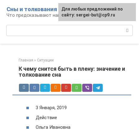
Перейти
Сны и толкования
Для любых предложений по
к
Что предсказывают нам наши сны
сайту: sergei-but@cp9.ru
контенту
Поиск:
Главная
»
Ситуации
К чему снится быть в плену: значение и
толкование сна
3 Января, 2019
Действие
Ольга Ивановна