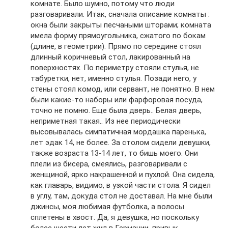
комнате. Было шумно, потому что люди
разговаривали. Итак, сначала описание комнаты :
окна были закрыты песчаными шторами; комната
имела форму прямоугольника, сжатого по бокам
(длине, в геометрии). Прямо по середине стоял
длинный коричневый стол, лакированный на
поверхностях. По периметру стояли стулья, не
табуретки, нет, именно стулья. Позади него, у
стены стоял комод, или сервант, не понятно. В нем
были какие-то наборы или фарфоровая посуда,
точно не помню. Еще была дверь.. Белая дверь,
неприметная такая.. Из нее периодически
высовывалась симпатичная мордашка паренька,
лет эдак 14, не более. За столом сидели девушки,
также возраста 13-14 лет, то бишь моего. Они
плели из бисера, смеялись, разговаривали с
женщиной, ярко накрашенной и пухлой. Она сидела,
как главарь, видимо, в узкой части стола. Я сидел
в углу, там, докуда стол не доставал. На мне были
джинсы, моя любимая футболка, а волосы
сплетены в хвост. Да, я девушка, но поскольку
более шести лет жил в Германии, привык