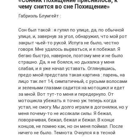
«Сонник Похищение приснилось, к
чему снится во сне Похищение»
Габриэль Блумгейт :
Сон был такой : я гулял по улице, да, по обычной
улице, и, завернув за угол, обнаружил, что мой рот
закрыт чьей-то рукой. Испуга не было, честно
говоря. Мне удалось вырваться, и я побежал. Я
бегаю быстро, наверное, поэтому мне и не было
страшно. Да, я не боялся, но дыхалка у меня
слабая, и я уже начал уставать. Оглянувшись,
предо мной предстала такая картина : парень, на
лицо так лет 14, симпатичный, с русыми волосами
и зелеными глазами садится на мотоцикл и едет
за мной. Вот тут-то меня и передернуло. От
мотоцикла убежать я точно уж теперь когда
устал, не смогу. Мы долго играли в догонялки, но у
меня почему-то не иссякали силы. Я бежал,
поворачивая, бежал, бежал и бежал. В конце
концов, не помню как, но он меня поймал. После
ничего не было. Темнота. Очнулся я в тесной