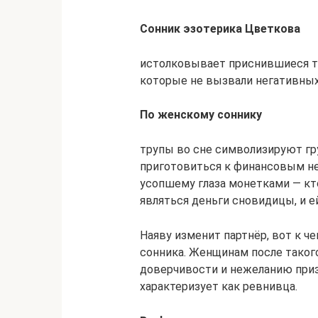
Сонник эзотерика Цветкова
истолковывает приснившиеся тр
которые не вызвали негативных
По женскому соннику
трупы во сне символизируют гр
приготовиться к финансовым н
усопшему глаза монетками — кт
являться деньги сновидицы, и 
Наяву изменит партнёр, вот к ч
сонника. Женщинам после такого
доверчивости и нежеланию при
характеризует как ревнивца.