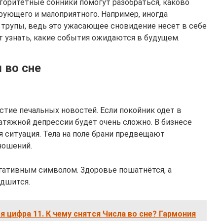
торитетные сонники помогут разобраться, каково
рующего и малоприятного. Например, иногда
я трупы, ведь это ужасающее сновидение несет в себе
 узнать, какие события ожидаются в будущем.
 во сне
тие печальных новостей. Если покойник одет в
атяжной депрессии будет очень сложно. В бизнесе
 ситуация. Тела на поле брани предвещают
ношений.
гативным символом. Здоровье пошатнётся, а
удшится.
я цифра 11. К чему снятся Числа во сне? Гармония