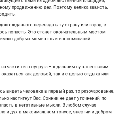
живущие с Вами на одной лестничной площадке,
ному продвижению дел. Поэтому велика зависть,
редить.
долгожданного переезда в ту страну или город, в
ось попасть. Это станет окончательным местом
немало добрых моментов и воспоминаний.
 на части тело супруга – к дальним путешествиям.
оказаться как деловой, так и с целью отдыха или
сь видеть человека в первый раз, то разочарование,
льно настигнут Вас. Сонник не дает уточнений, по
впасть в негативные мысли. В любом случае
ло и дух в максимальном тонусе, энергии и добром