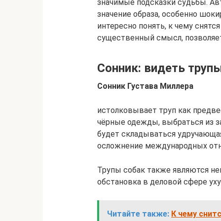
значимые подсказки судьбы. Ав
значение образа, особенно шоки
интересно понять, к чему снятс
существенный смысл, позволяет
Сонник: видеть трупы
Сонник Густава Миллера
истолковывает труп как предвес
чёрные одежды, выбраться из з
будет складываться удручающая
осложнение международных от
Трупы собак также являются не
обстановка в деловой сфере ух
Читайте также:
К чему снитс