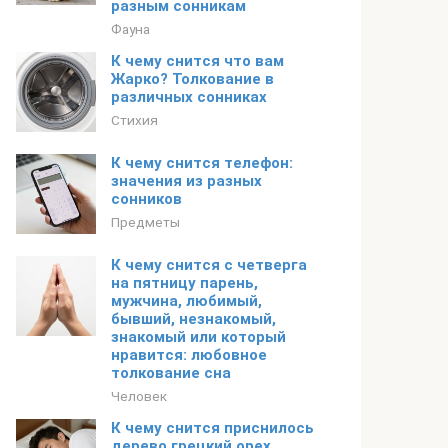
разным сонникам
Фауна
К чему снится что вам
Жарко? Толкование в
различных сонниках
Стихия
К чему снится телефон:
значения из разных
сонников
Предметы
К чему снится с четверга
на пятницу парень,
мужчина, любимый,
бывший, незнакомый,
знакомый или который
нравится: любовное
толкование сна
Человек
К чему снится приснилось
дерево грецкий орех,