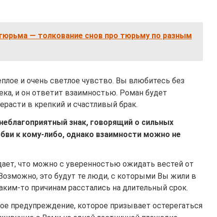
тюрьма — толкование снов про тюрьму по разным
плое и очень светлое чувство. Вы влюбитесь без
ека, и он ответит взаимностью. Роман будет
расти в крепкий и счастливый брак.
 неблагоприятный знак, говорящий о сильных
юбви к кому-либо, однако взаимности можно не
дает, что можно с уверенностью ожидать вестей от
Возможно, это будут те люди, с которыми Вы жили в
каким-то причинам расстались на длительный срок.
ное предупреждение, которое призывает остерегаться