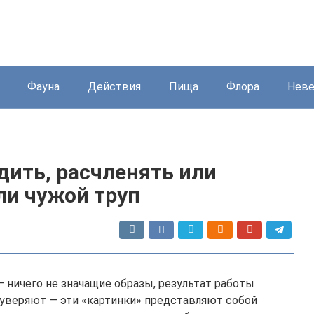
Фауна
Действия
Пища
Флора
Нев
дить, расчленять или
ли чужой труп
 ничего не значащие образы, результат работы
 уверяют — эти «картинки» представляют собой