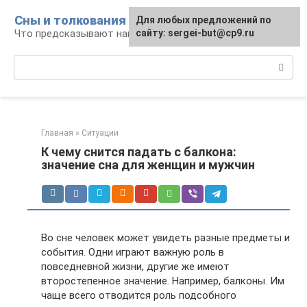
Перейти
Сны и толкования
Для любых предложений по
к
Что предсказывают нам наши сны
сайту: sergei-but@cp9.ru
контенту
Поиск:
Главная
»
Ситуации
К чему снится падать с балкона:
значение сна для женщин и мужчин
Во сне человек может увидеть разные предметы и
события. Одни играют важную роль в
повседневной жизни, другие же имеют
второстепенное значение. Например, балконы. Им
чаще всего отводится роль подсобного