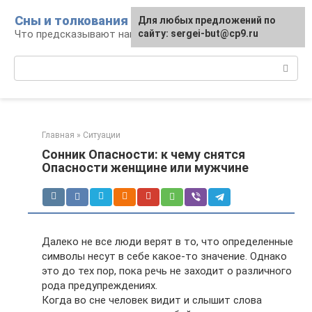
Перейти
Сны и толкования
Для любых предложений по
к
Что предсказывают нам наши сны
сайту: sergei-but@cp9.ru
контенту
Поиск:
Главная
»
Ситуации
Сонник Опасности: к чему снятся
Опасности женщине или мужчине
Далеко не все люди верят в то, что определенные
символы несут в себе какое-то значение. Однако
это до тех пор, пока речь не заходит о различного
рода предупреждениях.
Когда во сне человек видит и слышит слова