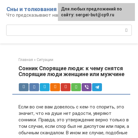
Перейти
Сны и толкования
Для любых предложений по
к
Что предсказывают нам наши сны
сайту: sergei-but@cp9.ru
контенту
Поиск:
Главная
»
Ситуации
Сонник Спорящие люди: к чему снятся
Спорящие люди женщине или мужчине
Если во сне вам довелось с кем-то спорить, это
значит, что на душе нет радости, уверяют
сонники. Правда, это утверждение верно только в
том случае, если спор был не диспутом или пари, а
обычным скандалом. В ином же случае, подобные