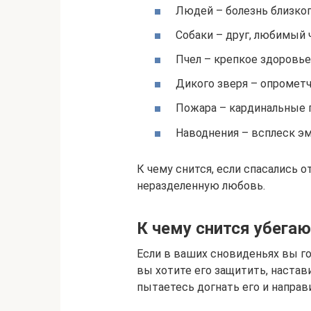
Людей – болезнь близког
Собаки – друг, любимый 
Пчел – крепкое здоровье
Дикого зверя – опрометч
Пожара – кардинальные 
Наводнения – всплеск эм
К чему снится, если спасались
неразделенную любовь.
К чему снится убега
Если в ваших сновиденьях вы г
вы хотите его защитить, настав
пытаетесь догнать его и направ