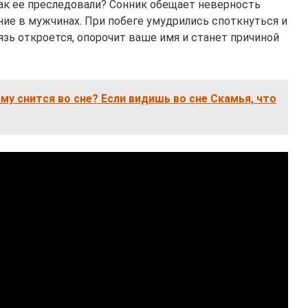
ак ее преследовали? Сонник обещает неверность
ние в мужчинах. При побеге умудрились споткнуться и
язь откроется, опорочит ваше имя и станет причиной
му снится во сне? Если видишь во сне Скамья, что