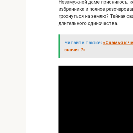
Незамужней даме приснилось, к
избранника и полное разочарова
грохнуться на землю? Тайная св
длительного одиночества.
Читайте также:
«Скамья к че
значит?»