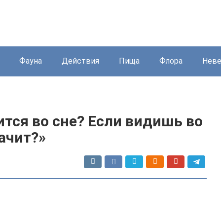
Фауна
Действия
Пища
Флора
Нев
ится во сне? Если видишь во
начит?»