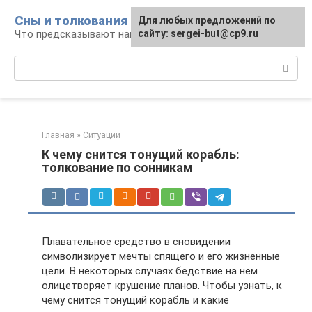
Перейти
Сны и толкования
Для любых предложений по
к
Что предсказывают нам наши сны
сайту: sergei-but@cp9.ru
контенту
Поиск:
Главная
»
Ситуации
К чему снится тонущий корабль:
толкование по сонникам
Плавательное средство в сновидении
символизирует мечты спящего и его жизненные
цели. В некоторых случаях бедствие на нем
олицетворяет крушение планов. Чтобы узнать, к
чему снится тонущий корабль и какие