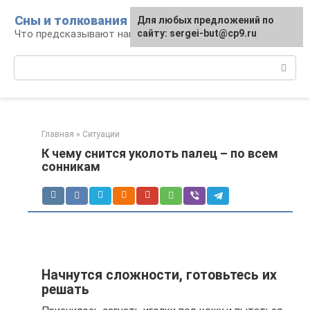
Перейти
Сны и толкования
Для любых предложений по
к
Что предсказывают нам наши сны
сайту: sergei-but@cp9.ru
контенту
Поиск:
Главная
»
Ситуации
К чему снится уколоть палец – по всем
сонникам
Начнутся сложности, готовьтесь их
решать