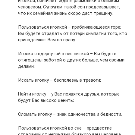
иголкой, означает: ждите размолвки с близким
человеком. Супругам такой сон предсказывает,
что их семейная жизнь скоро даст трещину.
Пользоваться иголкой – приближающееся горе;
Вы будете страдать от потери симпатии того, кто
принадлежит Вам по праву.
Иголка с вдернутой в нее ниткой – Вы будете
отягощены заботой о других больше, чем своими
делами;
Искать иголку – бесполезные тревоги;
Найти иголку – у Вас появятся друзья, которые
будут Вас высоко ценить;
Сломать иголку – знак одиночества и бедности.
Пользоваться иголкой во сне – предвестие
страданий от неприязни близкого вам человека.