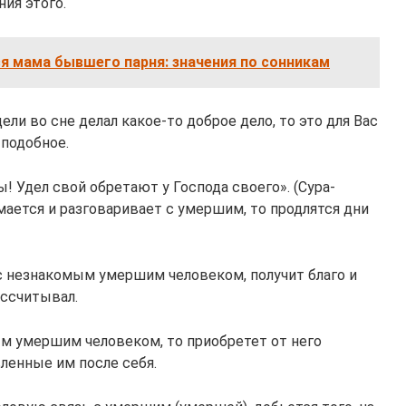
ия этого.
ся мама бывшего парня: значения по сонникам
ли во сне делал какое-то доброе дело, то это для Вас
 подобное.
ы! Удел свой обретают у Господа своего». (Сура-
мается и разговаривает с умершим, то продлятся дни
 с незнакомым умершим человеком, получит благо и
ассчитывал.
ым умершим человеком, то приобретет от него
ленные им после себя.