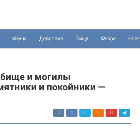
Фауна
Действия
Пища
Флора
Нев
дбище и могилы
мятники и покойники —