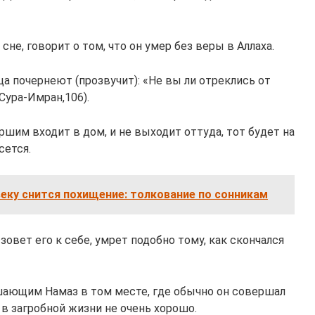
не, говорит о том, что он умер без веры в Аллаха.
ица почернеют (прозвучит): «Не вы ли отреклись от
Сура-Имран,106).
ршим входит в дом, и не выходит оттуда, тот будет на
сется.
веку снится похищение: толкование по сонникам
зовет его к себе, умрет подобно тому, как скончался
ающим Намаз в том месте, где обычно он совершал
у в загробной жизни не очень хорошо.