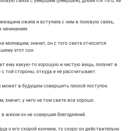
половую связь с умершим (умершей), добьется того, на
 женщина ожила и вступила с ним в половую связь,
 начинаниях.
а молчащим, значит, он с того света относится
вшему этот сон.
ает ему какую-то хорошую и чистую вещь, получит в
 с той стороны, откуда и не рассчитывает.
он может в будущем совершить плохой поступок.
 значит, у него на том свете все хорошо.
, в жизни он не совершил благодеяний.
а о его скорой кончине, то скоро он действительно