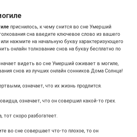
могиле
гиле
приснилось, к чему снится во сне Умерший
толкования сна введите ключевое слово из вашего
или нажмите на начальную букву характеризующего
чить онлайн толкование снов на букву бесплатно по
значает видеть во сне Умерший оживает в могиле,
вания снов из лучших онлайн сонников Дома Солнца!
твыми, означает, что их жизнь продлится.
видца, означает, что он совершил какой-то грех.
, тот скоро разбогатеет.
те во сне совершает что-то плохое, то он