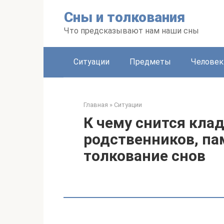
Перейти
Сны и толкования
к
контенту
Что предсказывают нам наши сны
Ситуации
Предметы
Человек
Главная
»
Ситуации
К чему снится кла
родственников, па
толкование снов