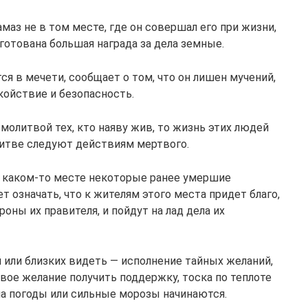
аз не в том месте, где он совершал его при жизни,
уготована большая награда за дела земные.
ся в мечети, сообщает о том, что он лишен мучений,
окойствие и безопасность.
молитвой тех, кто наяву жив, то жизнь этих людей
литве следуют действиям мертвого.
 в каком-то месте некоторые ранее умершие
т означать, что к жителям этого места придет благо,
оны их правителя, и пойдут на лад дела их
 или близких видеть — исполнение тайных желаний,
вое желание получить поддержку, тоска по теплоте
на погоды или сильные морозы начинаются.