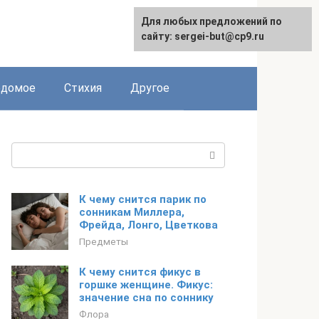
Для любых предложений по
сайту: sergei-but@cp9.ru
едомое
Стихия
Другое
Поиск:
К чему снится парик по
сонникам Миллера,
Фрейда, Лонго, Цветкова
Предметы
К чему снится фикус в
горшке женщине. Фикус:
значение сна по соннику
Флора