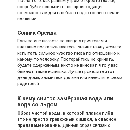
После того, как ранним утром откроете глазки,
попробуйте вспомнить все происходящее,
возможно там для вас было подготовлено некое
послание.
Сонник Фрейда
Если во сне шагаете по улице с приятелем и
внезапно поскальзываетесь, значит наяву можете
испытать сильное чувство гнева по отношению к
какому-то человеку. Постарайтесь не кричать,
будьте сдержанным, никто не виноват, что у вас
бывают такие вспышки. Лучше проведите этот
день дома, займитесь делами или навестите своих
родителей.
К чему снится замёрзшая вода или
вода со льдом
Образ чистой воды, в которой плавает лёд –
это не просто тревожный символ, а опасное
предзнаменование.
Данный образ связан с