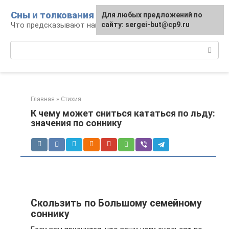
Перейти
Сны и толкования
Для любых предложений по
к
Что предсказывают нам наши сны
сайту: sergei-but@cp9.ru
контенту
Поиск:
Главная
»
Стихия
К чему может сниться кататься по льду:
значения по соннику
Скользить по Большому семейному
соннику