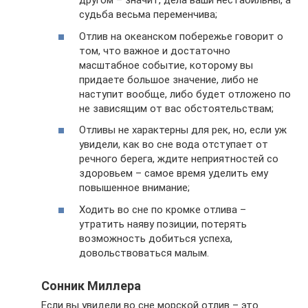
другом – значит, дела ваши нестабильны, а
судьба весьма переменчива;
Отлив на океанском побережье говорит о
том, что важное и достаточно
масштабное событие, которому вы
придаете большое значение, либо не
наступит вообще, либо будет отложено по
не зависящим от вас обстоятельствам;
Отливы не характерны для рек, но, если уж
увидели, как во сне вода отступает от
речного берега, ждите неприятностей со
здоровьем – самое время уделить ему
повышенное внимание;
Ходить во сне по кромке отлива –
утратить наяву позиции, потерять
возможность добиться успеха,
довольствоваться малым.
Сонник Миллера
Если вы увидели во сне морской отлив – это