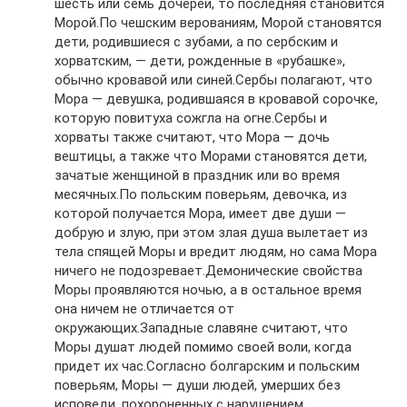
шесть или семь дочерей, то последняя становится
Морой.По чешским верованиям, Морой становятся
дети, родившиеся с зубами, а по сербским и
хорватским, — дети, рожденные в «рубашке»,
обычно кровавой или синей.Сербы полагают, что
Мора — девушка, родившаяся в кровавой сорочке,
которую повитуха сожгла на огне.Сербы и
хорваты также считают, что Мора — дочь
вештицы, а также что Морами становятся дети,
зачатые женщиной в праздник или во время
месячных.По польским поверьям, девочка, из
которой получается Мора, имеет две души —
добрую и злую, при этом злая душа вылетает из
тела спящей Моры и вредит людям, но сама Мора
ничего не подозревает.Демонические свойства
Моры проявляются ночью, а в остальное время
она ничем не отличается от
окружающих.Западные славяне считают, что
Моры душат людей помимо своей воли, когда
придет их час.Согласно болгарским и польским
поверьям, Моры — души людей, умерших без
исповеди, похороненных с нарушением