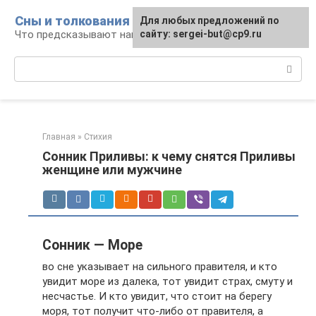
Перейти
Сны и толкования
Для любых предложений по
к
Что предсказывают нам наши сны
сайту: sergei-but@cp9.ru
контенту
Поиск:
Главная
»
Стихия
Сонник Приливы: к чему снятся Приливы
женщине или мужчине
Сонник — Море
во сне указывает на сильного правителя, и кто
увидит море из далека, тот увидит страх, смуту и
несчастье. И кто увидит, что стоит на берегу
моря, тот получит что-либо от правителя, а