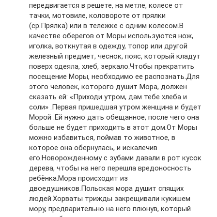
передвигается в решете, на метле, колесе от
тачки, мотовиле, коловороте от прялки
(ср.Прялка) или в тележке с одним колесом.В
качестве оберегов от Моры используются нож,
иголка, воткнутая в одежду, топор или другой
железный предмет, чеснок, пояс, который кладут
поверх одеяла, хлеб, зеркало.Чтобы прекратить
посещение Моры, необходимо ее распознать.Для
этого человек, которого душит Мора, должен
сказать ей: «Приходи утром, дам тебе хлеба и
соли» .Первая пришедшая утром женщина и будет
Морой .Ей нужно дать обещанное, после чего она
больше не будет приходить в этот дом.От Моры
можно избавиться, поймав то животное, в
которое она обернулась, и искалечив
его.Новорожденному с зубами давали в рот кусок
дерева, чтобы на него перешла вредоносность
ребёнка.Мора происходит из
двоедушников.Польская мора душит спящих
людей.Хорваты трижды закрещивали кукишем
мору, предварительно на него плюнув, который