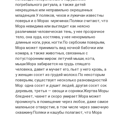
погребального ритуала, а также детей
некрещеных или неправильно окрещенных
младенцев.У поляков, чехов и лужичан известны
поверья и о Морах -мужчинах.Поляки считают, что
Мора невидима или выглядит как неясно
различимая человеческая тень, у нее прозрачное
тело, она худа, костлява, у нее ненормально
длинные ноги, руки, ногти.По сербским поверьям,
Мора может принимать вид ночной бабочки или
комара, а также животных, связанных с
потусторонним миром: летучей мыши, кота,
мыши.Мора забирается на грудь спящего
человека, давит и мучает его, пьет у него кровь, а
у женщин сосет из грудей молоко.По некоторым
поверьям, существует несколько разновидностей
Мор: одна сосет и душит людей, другая сосет сок
деревьев, третья — овощи и сорняки.Жертва Моры
бледнеет, чахнет и скоро умирает.Мора может
проникнуть в помещение через любое, даже самое
маленькое отверстие, в том числе через замочную
скважину.Поляки и кашубы полагают, что Мора