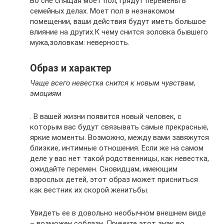
Во сне спящая моет пол, грядут перемены в
семейных делах. Моет пол в незнакомом
помещении, ваши действия будут иметь большое
влияние на других.К чему снится золовка бывшего
мужа,золовкам: неверность.
Образ и характер
Чаще всего невестка снится к новым чувствам,
эмоциям
. В вашей жизни появится новый человек, с
которым вас будут связывать самые прекрасные,
яркие моменты. Возможно, между вами завяжутся
близкие, интимные отношения. Если же на самом
деле у вас нет такой родственницы, как невестка,
ожидайте перемен. Сновидцам, имеющим
взрослых детей, этот образ может присниться
как вестник их скорой женитьбы.
Увидеть ее в довольно необычном внешнем виде
– возможен соблазн. Примите этот знак во