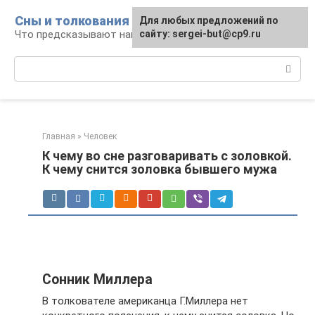
Перейти
Сны и толкования
Для любых предложений по
к
Что предсказывают нам наши сны
сайту: sergei-but@cp9.ru
контенту
Поиск:
Главная
»
Человек
К чему во сне разговаривать с золовкой.
К чему снится золовка бывшего мужа
Сонник Миллера
В толкователе американца Г.Миллера нет