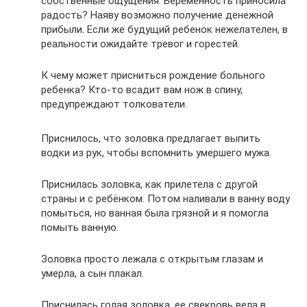
собственные ощущения. Беременность приносила
радость? Наяву возможно получение денежной
прибыли. Если же будущий ребенок нежелателен, в
реальности ожидайте тревог и горестей.
К чему может присниться рождение больного
ребенка? Кто-то всадит вам нож в спину,
предупреждают толкователи.
Приснилось, что золовка предлагает выпить
водки из рук, чтобы вспомнить умершего мужа.
Приснилась золовка, как прилетела с другой
страны и с ребёнком. Потом наливали в ванну воду
помыться, но ванная была грязной и я помогла
помыть ванную.
Золовка просто лежала с открытым глазам и
умерла, а сын плакал.
Приснилась голая золовка, ее свекровь вела в