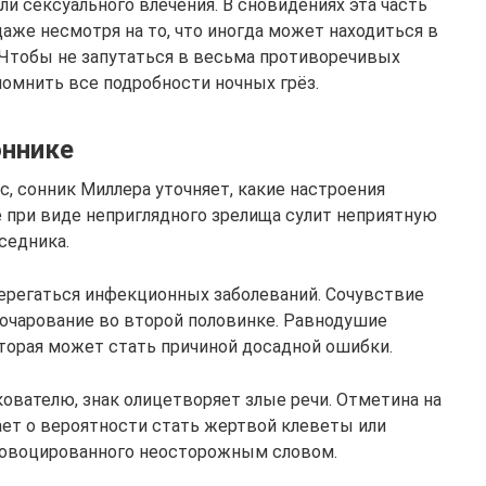
ли сексуального влечения. В сновидениях эта часть
даже несмотря на то, что иногда может находиться в
Чтобы не запутаться в весьма противоречивых
помнить все подробности ночных грёз.
оннике
с, сонник Миллера уточняет, какие настроения
е при виде неприглядного зрелища сулит неприятную
седника.
терегаться инфекционных заболеваний. Сочувствие
очарование во второй половинке. Равнодушие
торая может стать причиной досадной ошибки.
ователю, знак олицетворяет злые речи. Отметина на
ет о вероятности стать жертвой клеветы или
провоцированного неосторожным словом.