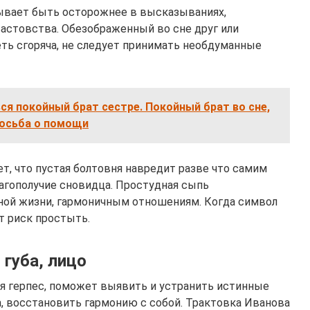
ывает быть осторожнее в высказываниях,
вастовства. Обезображенный во сне друг или
ть сгоряча, не следует принимать необдуманные
ься покойный брат сестре. Покойный брат во сне,
росьба о помощи
т, что пустая болтовня навредит разве что самим
лагополучие сновидца. Простудная сыпь
ной жизни, гармоничным отношениям. Когда символ
т риск простыть.
 губа, лицо
я герпес, поможет выявить и устранить истинные
, восстановить гармонию с собой. Трактовка Иванова