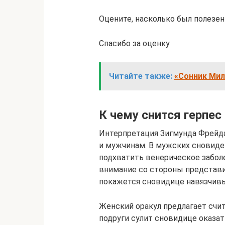
Оцените, насколько был полезен
Спасибо за оценку
Читайте также:
«Сонник Мил
К чему снится герпе
Интерпретация Зигмунда Фрейда
и мужчинам. В мужских сновиден
подхватить венерическое забо
внимание со стороны представ
покажется сновидице навязчив
Женский оракул предлагает счи
подруги сулит сновидице оказа