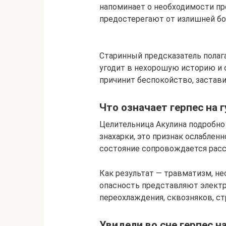
напоминает о необходимости пр
предостерегают от излишней бо
Старинный предсказатель полаг
угодит в нехорошую историю и 
причинит беспокойство, застави
Что означает герпес на г
Целительница Акулина подробно 
знахарки, это признак ослаблен
состояние сопровождается расс
Как результат — травматизм, н
опасность представляют электр
переохлаждения, сквозняков, ст
Увидели во сне герпес н