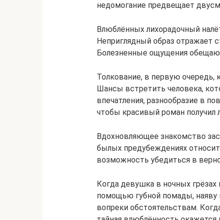
недомогание предвещает двусм
Влюблённых лихорадочный налёт 
Неприглядный образ отражает с
Болезненные ощущения обещают
Толкование, в первую очередь, 
Шансы встретить человека, кот
впечатления, разнообразие в по
чтобы красивый роман получил 
Вдохновляющее знакомство заст
былых предубеждениях относите
возможность убедиться в верн
Когда девушка в ночных грёзах
помощью губной помады, наяву 
вопреки обстоятельствам. Когд
тайная влюблённость окажется 