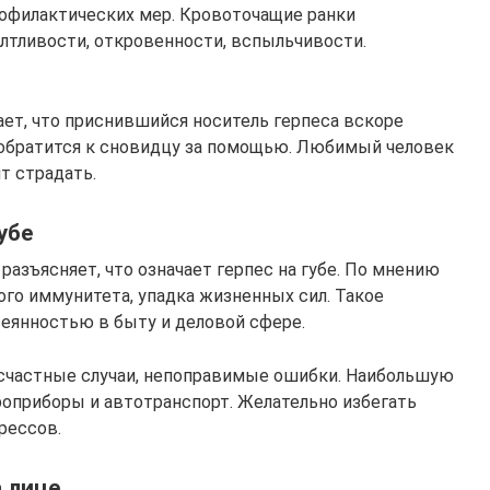
офилактических мер. Кровоточащие ранки
лтливости, откровенности, вспыльчивости.
ает, что приснившийся носитель герпеса вскоре
обратится к сновидцу за помощью. Любимый человек
т страдать.
убе
разъясняет, что означает герпес на губе. По мнению
ного иммунитета, упадка жизненных сил. Такое
еянностью в быту и деловой сфере.
есчастные случаи, непоправимые ошибки. Наибольшую
оприборы и автотранспорт. Желательно избегать
рессов.
а лице