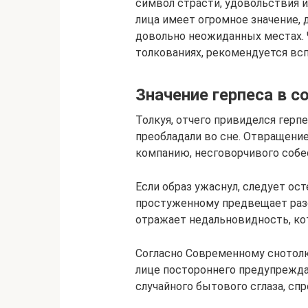
символ страсти, удовольствия и
лица имеет огромное значение, 
довольно неожиданных местах. 
толкованиях, рекомендуется вс
Значение герпеса в с
Толкуя, отчего привиделся герпе
преобладали во сне. Отвращени
компанию, несговорчивого собе
Если образ ужаснул, следует ос
простуженному предвещает раз
отражает недальновидность, ко
Согласно Современному снотолк
лице постороннего предупрежда
случайного бытового сглаза, с