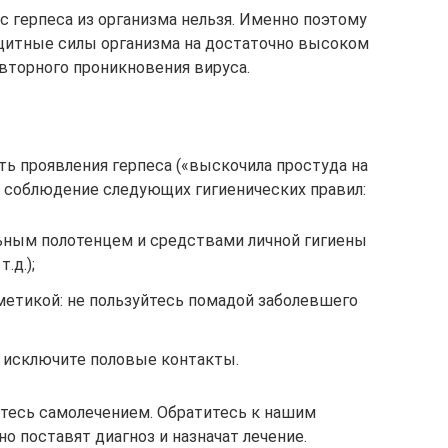
 герпеса из организма нельзя. Именно поэтому
щитные силы организма на достаточно высоком
овторного проникновения вируса.
сть проявления герпеса («выскочила простуда на
ь соблюдение следующих гигиенических правил:
ьным полотенцем и средствами личной гигиены
.д.);
метикой: не пользуйтесь помадой заболевшего
е исключите половые контакты.
йтесь самолечением. Обратитесь к нашим
о поставят диагноз и назначат лечение.