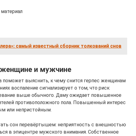
 материал
лера»: самый известный сборник толкований снов
с женщине и мужчине
 поможет выяснить, к чему снится герпес женщинам
иях воспаление сигнализирует о том, что риск
левание выше обычного. Даму ожидает повышенное
ителей противоположного пола. Повышенный интерес
ым или непристойным.
тать сон перевёртышем: неприятность с внешностью
ться в эпицентре мужского внимания. Собственное