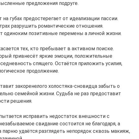
ысленные предложения подруге.
на губах предостерегает от идеализации пассии.
трах разрушить романтические отношения.
 одиноким позитивные перемены а личной жизни.
касается тех, кто пребывает в активном поиске.
орый привнесёт яркие эмоции, положительные
вседневность спящего. Остаётся приложить усилия,
логическое продолжение.
авит закоренелого холостяка-сновидца забыть о
льно семейной жизни. Судьба не раз предоставит
ости решения.
 пытается исправить недостаток внешности с
незабываемое свидание состоится не благодаря, а
а парню удаётся разглядеть непорядок сквозь макияж,
взаимной.