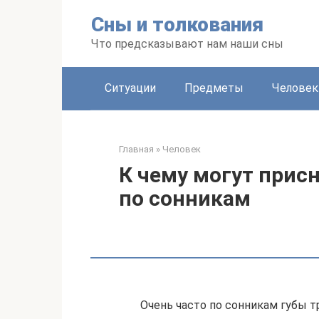
Перейти
Сны и толкования
к
контенту
Что предсказывают нам наши сны
Ситуации
Предметы
Человек
Главная
»
Человек
К чему могут прис
по сонникам
Очень часто по сонникам губы 