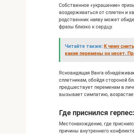
Собственное «украшение» приз
воздерживаться от сплетен и х
родственник наяву может обиде
фразы близко к сердцу.
Читайте также:
К чему снит
какие перемены он несет. П
Ясновидящая Ванга обнадёживае
сплетникам, обойдя стороной б
предшествует переменам в лич
вызывает симпатию, возрастае
Где приснился герпес:
Местонахождение, где приснилс
причины внутреннего конфликта