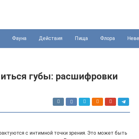
Фауна
Действия
Пища
Флора
Нев
ниться губы: расшифровки
трактуются с интимной точки зрения. Это может быть