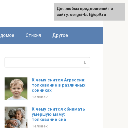
Для любых предложений по
сайту: sergei-but@cp9.ru
едомое
Стихия
Другое
Поиск:
К чему снится Агрессия:
толкование в различных
сонниках
Человек
К чему снится обнимать
умершую маму:
толкование сна
Человек