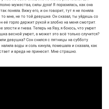
 полно мужества, силы духа! Я поразилась, как она
ак поняла. Вижу его, и он говорит, тут я не поняла
 то мне, не то той девушке. Он сказал, ты уйдешь со
он её горло держит рукой и злобно на меня смотрит.
 злости и гнева. Теперь на Яву, я боюсь, что умрет
ушка весной умрет, а может это всё только случится?
или девушка? Сон снился с пятницы на субботу.
 налила воды и соль кинула, помешала и сказала, как
астает и вреда не принесет. Мне страшно.