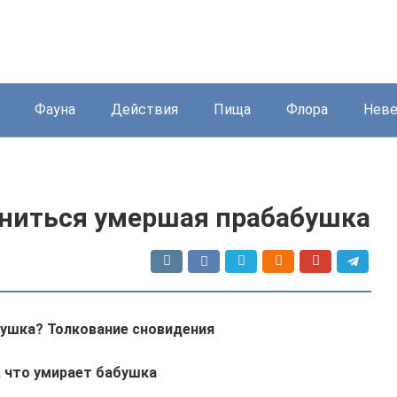
Фауна
Действия
Пища
Флора
Нев
сниться умершая прабабушка
бушка? Толкование сновидения
, что умирает бабушка