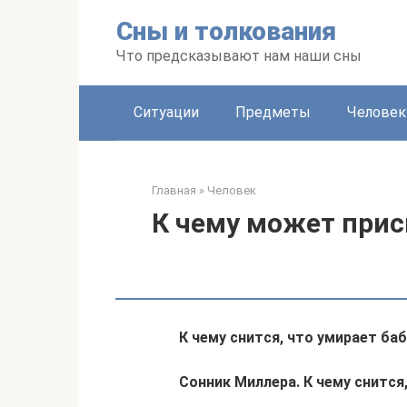
Перейти
Сны и толкования
к
контенту
Что предсказывают нам наши сны
Ситуации
Предметы
Человек
Главная
»
Человек
К чему может при
К чему снится, что умирает ба
Сонник Миллера. К чему снится